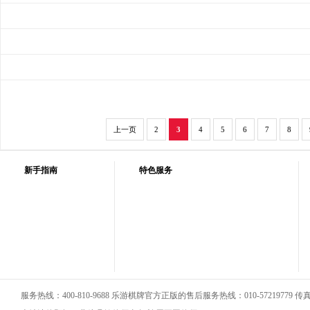
上一页
2
3
4
5
6
7
8
新手指南
特色服务
服务热线：400-810-9688 乐游棋牌官方正版的售后服务热线：010-57219779 传真：0