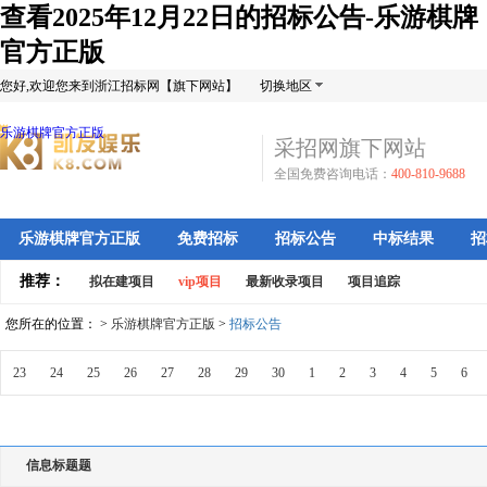
查看2025年12月22日的招标公告-乐游棋牌
官方正版
您好,欢迎您来到浙江招标网【旗下网站】
切换地区
乐游棋牌官方正版
采招网旗下网站
全国免费咨询电话：
400-810-9688
乐游棋牌官方正版
免费招标
招标公告
中标结果
招
推荐：
拟在建项目
vip项目
最新收录项目
项目追踪
您所在的位置： >
乐游棋牌官方正版
>
招标公告
23
24
25
26
27
28
29
30
1
2
3
4
5
6
信息标题题