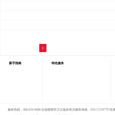
1
新手指南
特色服务
服务热线：400-810-9688 乐游棋牌官方正版的售后服务热线：010-57219779 传真：0