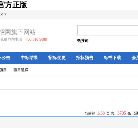
牌官方正版
区
招网旗下网站
免费咨询电话：
400-810-9688
热搜词
标公告
中标结果
招标变更
招标预告
标书下载
会
项目
项目追踪
1/38
3705
当前第
页 共
条记