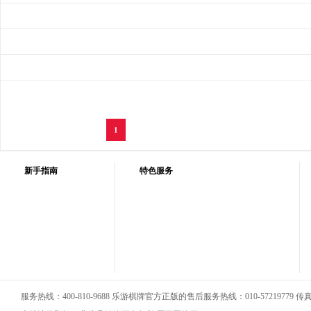
1
新手指南
特色服务
服务热线：400-810-9688 乐游棋牌官方正版的售后服务热线：010-57219779 传真：0