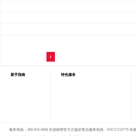
1
新手指南
特色服务
服务热线：400-810-9688 乐游棋牌官方正版的售后服务热线：010-57219779 传真：0