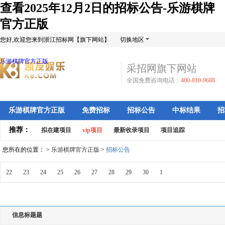
查看2025年12月2日的招标公告-乐游棋牌
官方正版
您好,欢迎您来到浙江招标网【旗下网站】
切换地区
乐游棋牌官方正版
采招网旗下网站
全国免费咨询电话：
400-810-9688
乐游棋牌官方正版
免费招标
招标公告
中标结果
招
推荐：
拟在建项目
vip项目
最新收录项目
项目追踪
您所在的位置： >
乐游棋牌官方正版
>
招标公告
22
23
24
25
26
27
28
29
30
1
信息标题题