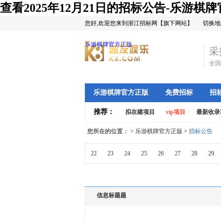
查看2025年12月21日的招标公告-乐游棋
您好,欢迎您来到浙江招标网【旗下网站】
切换地
乐游棋牌官方正版
采
全国
乐游棋牌官方正版
免费招标
招
推荐：
拟在建项目
vip项目
最新收录
您所在的位置： >
乐游棋牌官方正版
>
招标公告
22
23
24
25
26
27
28
29
信息标题题