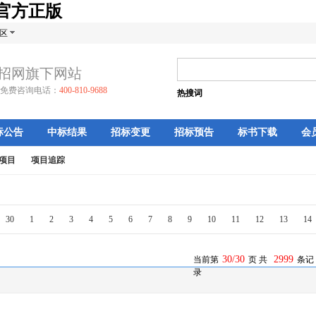
牌官方正版
区
招网旗下网站
免费咨询电话：
400-810-9688
热搜词
标公告
中标结果
招标变更
招标预告
标书下载
会
项目
项目追踪
30
1
2
3
4
5
6
7
8
9
10
11
12
13
14
30/30
2999
当前第
页 共
条记
录