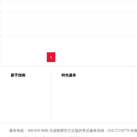
1
新手指南
特色服务
服务热线：400-810-9688 乐游棋牌官方正版的售后服务热线：010-57219779 传真：0