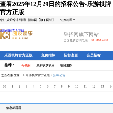
查看2025年12月29日的招标公告-乐游棋牌
官方正版
您好,欢迎您来到浙江招标网【旗下网站】
切换地区
乐游棋牌官方正版
采招网旗下网站
全国免费咨询电话：
400-810-9688
乐游棋牌官方正版
免费招标
招标变更
会员招标
推荐：
vip项目
最新收录项目
项目追踪
您所在的位置： >
乐游棋牌官方正版
>
招标公告
30
1
2
3
4
5
6
7
8
9
10
11
12
13
14
信息标题题