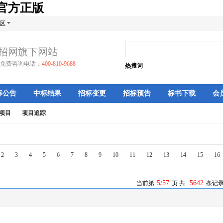
牌官方正版
区
招网旗下网站
免费咨询电话：
400-810-9688
热搜词
标公告
中标结果
招标变更
招标预告
标书下载
会
项目
项目追踪
2
3
4
5
6
7
8
9
10
11
12
13
14
15
16
5/57
5642
当前第
页 共
条记