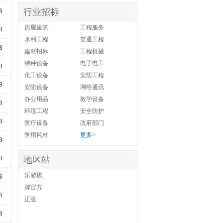
行业招标
8
房屋建筑
工程服务
8
水利工程
交通工程
8
建材招标
工程机械
特种设备
电子电工
8
化工设备
安防工程
8
安防设备
网络通讯
办公用品
教学设备
8
环境工程
安全防护
8
医疗设备
政府部门
医用耗材
更多>
8
8
地区站
乐游棋
8
牌官方
8
正版
8