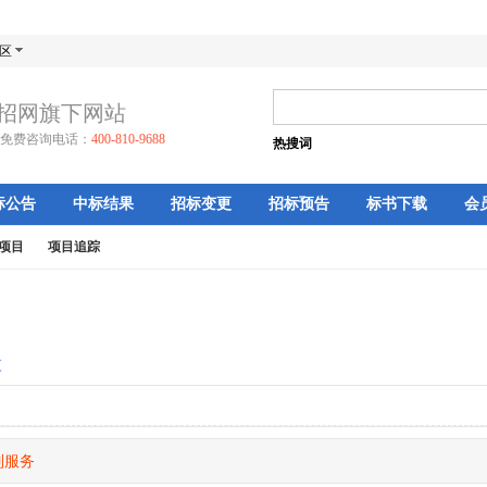
区
招网旗下网站
免费咨询电话：
400-810-9688
热搜词
标公告
中标结果
招标变更
招标预告
标书下载
会
项目
项目追踪
更
制服务