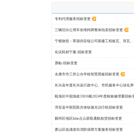
专利代理服务招标变更
三辆旧办公用车依维柯牌整体拍卖招标变更
宁都旅投－翠源供应链公司新建工程板瓦、筒瓦、
化试耗材宁夏-招标变更
票帖-招标变更
永康市市三所公办学校智慧黑板招标变更
长兴县年度长兴县行政中心、市民服务中心绿化养
瓯海区中国渔政33016船2024年度检验修理重招标
淳安县中医院医共体钬激光治疗机招标变更
鄞州区地区lidar点云获取通航租赁招标变更
萧山区临浦老街消防保障方案服务招标变更