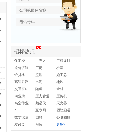
8
8
8
招标热点
8
住宅楼
土石方
工程设计
8
造价咨询
厂房
桩基
8
给排水
监理
施工总
高速公路
水泥
地铁
8
交通枢纽
隧道
管材
8
商业街
压力管道
压路机
高空作业
频谱仪
灭火器
8
车
互联网
塑胶跑道
8
教学仪器
园林
心电图机
发改委
服装
更多>
8