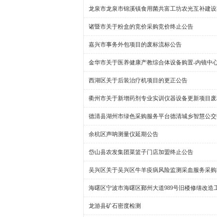
龙泉市龙泉市锦溪镇食用菌共富工坊农光互补建设
诸暨市关于粉盒的竞价采购竞价终止公告
嘉兴市事务外包项目的废标流标公告
金华市关于医养健康产教综合体设备购置-内镜中
西湖区关于后装治疗机项目的更正公告
衢州市关于新增药剂专业实训仪器设备更新项目废
德清县湖州市绿色采购服务平台德清城乡智慧公交
余杭区声呐测量仪延期公告
岱山县农发集团菜篮子门店加盟终止公告
吴兴区关于吴兴区牛羊疫病风险监测采血服务采购
海曙区宁波市海曙区鄞州大道989号旧楼修缮改造
龙游县矿石密度检测