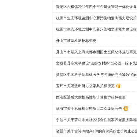
普陀区六横镇2024年四个平台建设智能一体化设
杭州市生态环境监测中心新污染物监测能力建设招
杭州市生态环境监测中心新污染物监测能力建设招
舟山市桩基检测招标变更
舟山市市融入上海大都市圈国土空间总体规划研究
文成县县高水平建设“四好农村路”峃公线—际下
拱墅区中国科学院基础医学与肿瘤研究所筹数字病
玉环市龙溪派出所办公家具招标变更
西湖区遥感大数据高性能计算集群招标变更
临海市关于麻醉机采购项目二次废标公告
宁波市关于蔚斗未来社区综合性居家养老服务阵地
诸暨市关于古诗吟绍兴1件的竞价采购竞价终止公