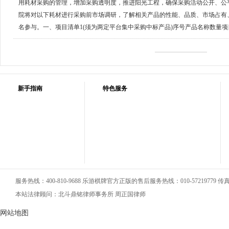
用耗材采购的管理，增加采购透明度，推进阳光工程，确保采购活动公开、公
院将对以下耗材进行采购前市场调研，了解相关产品的性能、品质、市场占有
名参与。一、项目清单1(须为两定平台集中采购中标产品)序号产品名称数量项
新手指南
特色服务
服务热线：400-810-9688 乐游棋牌官方正版的售后服务热线：010-57219779 传真：0
本站法律顾问：北斗鼎铭律师事务所 周正国律师
网站地图