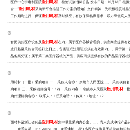
医用耗材
医疗中心李惠利医院
、检验试剂招标公告 发布日期：10月18日 
医用耗材
合一”
采购新平台推进工作方案的通知》文件精神，为积极稳妥地推
医用耗材
工作顺利进行，保证
及时供应，有效保障临床需求，尽力降低病人
医用耗材
套提供的医疗设备及
在内）属于医疗器械管理的，供应商应提供有
止日起至采购合同签订之日止，备案证或注册证必须在有效期内）。属于第一
品备案凭证；属于第二类医疗器械的产品，供应商须提供有效的产品医疗器械
用耗材（一批）采购项目 一、 采购人名称： 余姚市人民医院 二、 采购项目
医用耗材
购项目 三、 采购项目编号： / 四、 采购内容： 余姚市人民医院
一批
购代理机构名称： 联系人： / 联系电话： / 传真： / 地址： / 2
医用耗材
面材料至浙江省药品
集中带量采购办公室。二、尚未完成申报产品
三、联系电话：0571-81051020。联系地址：浙江省医疗保障局医药价格和招