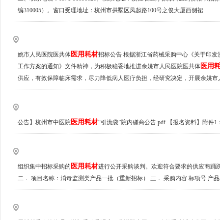
编310005）。窗口受理地址：杭州市拱墅区凤起路100号之俊大厦西侧裙
医用耗材
姚市人民医院医共体
招标公告 根据浙江省药械采购中心《关于印发浙
医用
工作方案的通知》文件精神，为积极稳妥地推进余姚市人民医院医共体
供应，有效保障临床需求，尽力降低病人医疗负担，经研究决定，开展余姚市
医用耗材
公告】杭州市中医院
“引流袋”院内磋商公告.pdf 【报名资料】附件1
医用耗材
组织集中招标采购的
进行公开采购谈判。欢迎符合要求的供应商踊跃参加。 一
二． 项目名称：消毒监测类产品一批（重新招标） 三． 采购内容 标项号 产品