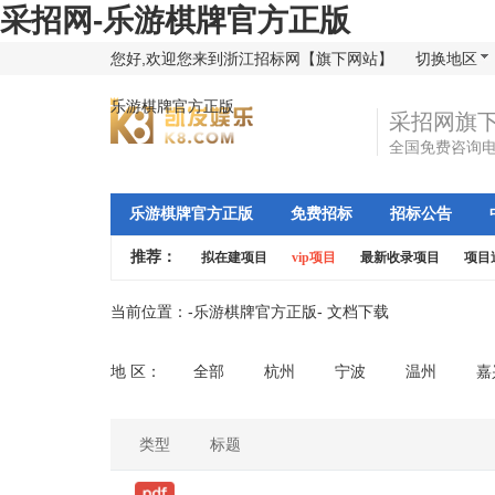
采招网-乐游棋牌官方正版
您好,欢迎您来到浙江招标网【旗下网站】
切换地区
乐游棋牌官方正版
采招网旗
全国免费咨询
乐游棋牌官方正版
免费招标
招标公告
推荐：
拟在建项目
vip项目
最新收录项目
项目
当前位置：-
乐游棋牌官方正版
- 文档下载
地 区：
全部
杭州
宁波
温州
嘉
类型
标题