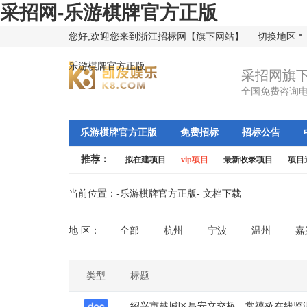
采招网-乐游棋牌官方正版
您好,欢迎您来到浙江招标网【旗下网站】
切换地区
乐游棋牌官方正版
采招网旗
全国免费咨询
乐游棋牌官方正版
免费招标
招标公告
推荐：
拟在建项目
vip项目
最新收录项目
项目
当前位置：-
乐游棋牌官方正版
- 文档下载
地 区：
全部
杭州
宁波
温州
嘉
类型
标题
绍兴市越城区昌安立交桥、常禧桥在线监测