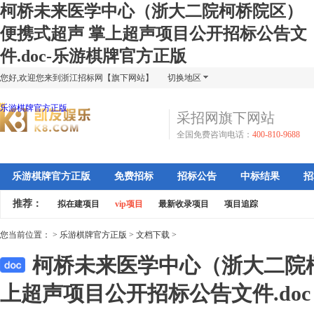
柯桥未来医学中心（浙大二院柯桥院区）
便携式超声 掌上超声项目公开招标公告文
件.doc-乐游棋牌官方正版
您好,欢迎您来到浙江招标网【旗下网站】
切换地区
乐游棋牌官方正版
采招网旗下网站
全国免费咨询电话：
400-810-9688
乐游棋牌官方正版
免费招标
招标公告
中标结果
招
推荐：
拟在建项目
vip项目
最新收录项目
项目追踪
您当前位置：
>
乐游棋牌官方正版
>
文档下载
>
柯桥未来医学中心（浙大二院
上超声项目公开招标公告文件.doc