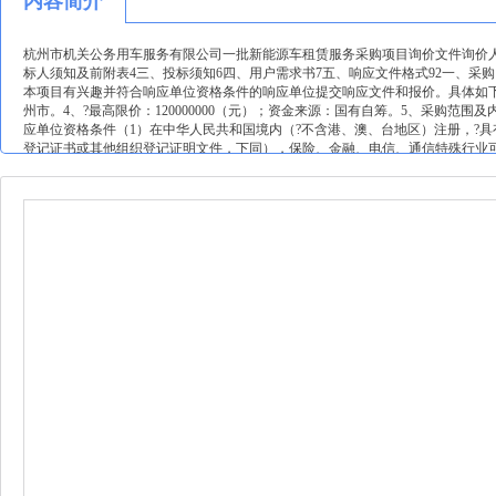
内容简介
杭州市机关公务用车服务有限公司一批新能源车租赁服务采购项目询价文件询价人
标人须知及前附表4三、投标须知6四、用户需求书7五、响应文件格式92一、
本项目有兴趣并符合响应单位资格条件的响应单位提交响应文件和报价。具体如下：1、
州市。4、?最高限价：120000000（元）；资金来源：国有自筹。5、采购范围及内容
应单位资格条件（1）在中华人民共和国境内（?不含港、澳、台地区）注册，?
登记证书或其他组织登记证明文件，下同），保险、金融、电信、通信特殊行业
人存在利害关系影响采购公正性的单位，不得参与本项目采购活动。单位负责人
料（扫描件均为原件彩色扫描件，下同）须齐全、有效并加盖响应单位公章，并在
网上下载方式获取；（2）下载网址：杭州商旅运河招标采购平台（地址：https://jyp
购文件）；注：响应单位必须下载采购文件后才能提交响应文件。（3）下载时间
响应单位，应首先完成响应单位注册（具体步骤：杭州商旅运河招标采购平台→【
完成注册）。8、响应文件的递交（1）响应文件递交方式：线上报价。（2）响应文件
→【业务管理】→响应→递交响应文件→选择相应项目标段名称→填写报价并上传
响应文件开启时间及地点3（1）开启时间：同响应文件递交截止时间；（2）开启
中，报价最低的为成交单位。若同时出现报价最低的情况，则以各供应商提供的额
公告的媒介本项目相关公告同步在浙江企业采购信息服务网(https://bzhengcaiyunc
（https://jypthzslgroupcom/web/home）发布。12、其他补充
棋牌官方正版的联系方式采购人：杭州市机关公务用车服务有限公司地址：浙江省杭州市
（采购人公章）2026年1月23日