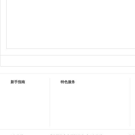
新手指南
特色服务