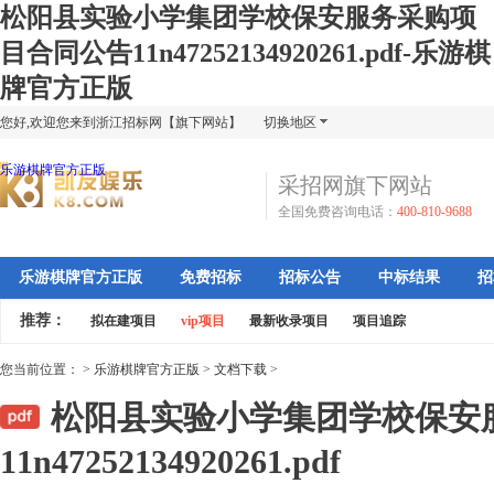
松阳县实验小学集团学校保安服务采购项
目合同公告11n47252134920261.pdf-乐游棋
牌官方正版
您好,欢迎您来到浙江招标网【旗下网站】
切换地区
乐游棋牌官方正版
采招网旗下网站
全国免费咨询电话：
400-810-9688
乐游棋牌官方正版
免费招标
招标公告
中标结果
招
推荐：
拟在建项目
vip项目
最新收录项目
项目追踪
您当前位置：
>
乐游棋牌官方正版
>
文档下载
>
松阳县实验小学集团学校保安
11n47252134920261.pdf