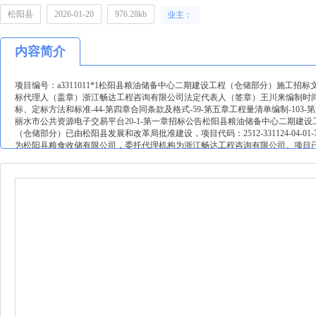
松阳县
2026-01-20
976.28kb
业主：
内容简介
项目编号：a3311011*1松阳县粮油储备中心二期建设工程（仓储部分）施工招标文
标代理人（盖章）浙江畅达工程咨询有限公司法定代表人（签章）王川来编制时间：20
标、定标方法和标准-44-第四章合同条款及格式-59-第五章工程量清单编制-103-第六
丽水市公共资源电子交易平台20-1-第一章招标公告松阳县粮油储备中心二期建设工程
（仓储部分）已由松阳县发展和改革局批准建设，项目代码：2512-331124-04
为松阳县粮食收储有限公司，委托代理机构为浙江畅达工程咨询有限公司。项目
项目概况与招标范围21项目概况：项目总用地5985720平方米，其中二期新增用地面积
包括新建粮食仓库、应急保障中心、检化验一体楼、原粮库改造提升、光伏工程及
体详见提供的工程量清单），其中，?建筑面积1566413㎡。不包括：/。本次招标的
程□是?否26是否专门面向中小企业预留□是?否（不专门面向中小企业采购的原因及
形式面向中小企业，以联合体形式参加本次投标的，联合体中中小企业承担的合同份
人：31投标人资质类别和等级：具有建筑工程施工总承包叁级及以上资质（对应资
企业安全生产许可证，企业主要负责人（法定代表人、企业经理、企业分管安全生产
成过/业绩；34本次招标□接受?不接受联合体投标；联合体投标的应满足下列要求
企业声明函》。（二）拟派项目负责人：37拟派项目负责人具有注册在投标人单
同时具有有效的专职安全生产管理人员b类证书。如在投标截止日存在在其他任
以合同签订日期为开始时间，结束时间为该合同工程验收合格或合同解除日期）
投标；□在建合同工程项目负责人更换的，更换后该人员不得以项目负责人身份参与本
市场监管公共服务系统”未处于锁定状态。（三）其他：?39拟派施工现场专职安
目负责人未被列入建筑市场严重失信名单（以全国建筑市场监管公共服务平台黑名