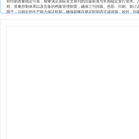
和印刷质量稳定可靠，能够满足国际英文期刊的出版标准与长期稳定发行需求。
程、质量控制体系以及完备的档案管理制度，确保三刊排版、色彩、印刷、装订
限于：31稳定的生产能力保证机制，确保能够在规定时间内完成排版、校对、印
按期出版；33完善的色彩一致性控制能力，确保封面与内页色值批次一致、色彩
人员、色彩管理工程师和印刷质量负责人，确保对英文医学类期刊的图表规范、
包括排版文件版本管理、打样记录、上机看样记录、印刷参数记录与成品检验记
力，确保排版文件、期刊内容及样张在传输、存储和备份过程中不丢失、不损坏
展持续质量改进工作，包括每期印刷质量回顾、工艺优化讨论、突发问题复盘等，
计①每期封面底图需更换，若图片分辨率不足或颜色效果不佳，需重新设计。②wjp
原图一致。②彩图：符合四色印刷标准，内容与原图一致。③黑白图：符合单色
②wjp12版/年，wjps6版/年，wjpmh4版/年。（4）单行本设计①单行
风格需与wjp、wjps和wjpmh整体形象保持一致，体现学术性、规范性与国
级分明，符合学术出版阅读习惯。④设计完成后须提交电子样稿供甲方审核确认
容由甲方提供文字要点、图片素材或宣传方向，乙方负责整体版式设计、视觉呈现及排
化形象。③宣传页设计需支持中英文内容排版，英文排版须符合国际学术出版规
乙方应配合完成相应调整。2样刊打印和装订要求3（1）封面：250克铜版纸（2）内
wjpmh4本（5）若出现格式错误或印刷质量问题，需重新打印，直至符合上机要求
字居中对齐④封面墨色需保持每期一致。（2）上机看样①每次印刷必须安排甲
（3）专色与四色管理①内页蓝色色块及蓝色文字需保持一致：浅色专网60%，实色
规格：210mm（宽）×280mm（高）②纸箱包装：每箱70本×7箱 10本零头③年度印量：
要求一周内送达指定地点。4单行本印刷要求单行本主要用于期刊重点内容汇编
版、印刷及交付服务。（1）成品规格：采用期刊正刊相同或相近尺寸（如大16开
采用100g画刊纸或其他适合装订的4纸张材质；四色或单色印刷，具体根据内
甲方根据页码及使用场景确定。（4）印前打样：须提供样书或数码打样，经甲方确
等，具体以甲方确认订单为准。（6）配送要求：成品须按甲方要求进行包装、分
广、学术会议、学术交流及对外宣传等场景，供应商需按照甲方要求提供宣传页的设计
据甲方实际需求调整。（2）纸张工艺：原则上采用157g或以上铜版纸，彩色