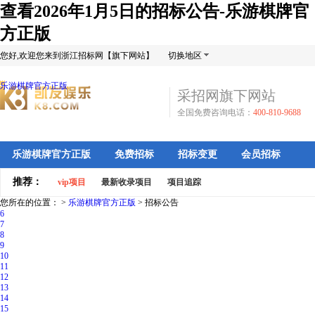
查看2026年1月5日的招标公告-乐游棋牌官
方正版
您好,欢迎您来到浙江招标网【旗下网站】
切换地区
乐游棋牌官方正版
采招网旗下网站
全国免费咨询电话：
400-810-9688
乐游棋牌官方正版
免费招标
招标变更
会员招标
推荐：
vip项目
最新收录项目
项目追踪
您所在的位置： >
乐游棋牌官方正版
>
招标公告
6
7
8
9
10
11
12
13
14
15