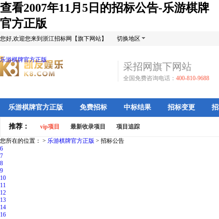
查看2007年11月5日的招标公告-乐游棋牌
官方正版
您好,欢迎您来到浙江招标网【旗下网站】
切换地区
乐游棋牌官方正版
采招网旗下网站
全国免费咨询电话：
400-810-9688
乐游棋牌官方正版
免费招标
中标结果
招标变更
招
推荐：
vip项目
最新收录项目
项目追踪
您所在的位置： >
乐游棋牌官方正版
>
招标公告
6
7
8
9
10
11
12
13
14
16