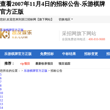
查看2007年11月4日的招标公告-乐游棋牌
官方正版
您好,欢迎您来到浙江招标网【旗下网站】
切换地区
乐游棋牌官方正版
采招网旗下网站
全国免费咨询电话：
400-810-9688
乐游棋牌官方正版
免费招标
中标结果
招标变更
招
推荐：
vip项目
最新收录项目
项目追踪
您所在的位置： >
乐游棋牌官方正版
>
招标公告
5
6
7
8
9
10
11
12
13
14