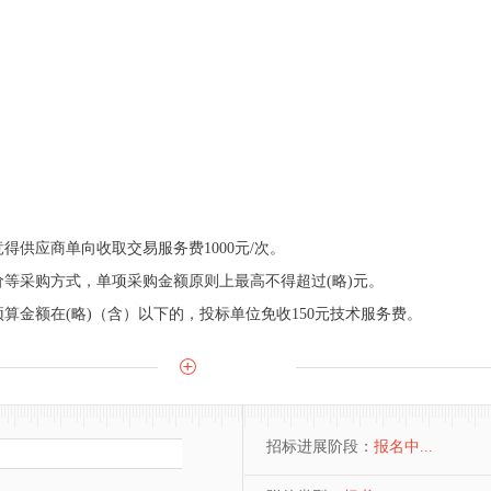
供应商单向收取交易服务费1000元/次。
等采购方式，单项采购金额原则上最高不得超过(略)元。
算金额在(略)（含）以下的，投标单位免收150元技术服务费。
招标进展阶段：
报名中...