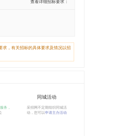
查看详细招标要求：
要求，有关招标的具体要求及情况以招
同城活动
服务，
采招网不定期组织同城活
位
动，您可以
申请主办活动