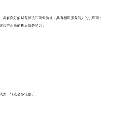
册，具有良好的财务状况和商业信誉，具有相应服务能力的供应商；
牌官方正版的售后服务能力；
0
式为一轮或者多轮报价。