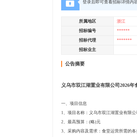
登录后即可查看招标详情内
所属地区
浙江
招标编号
******
招标代理
*******
招标业主
公告摘要
义乌市双江湖置业有限公司2026
一、项目信息
1、项目名称：义乌市双江湖置业有限公
2、最高预算：(略)元
3、采购内容及需求：食堂运营所需的