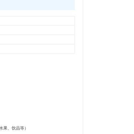
水果、饮品等）