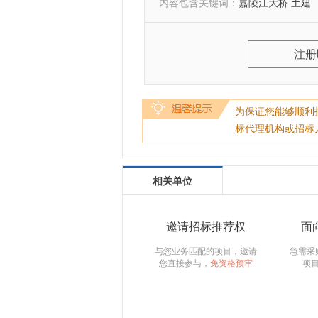
内容包含关键词：
嘉陵江大桥 土建
注册
为保证您能够顺利
标代理机构或招标
相关单位
邀请招标推荐权
面
与您业务匹配的项目，邀请
急需采
您直接参与，
免资格预审
项