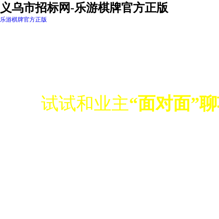
义乌市招标网-乐游棋牌官方正版
乐游棋牌官方正版
深度信息定制,及时信息
试试和业主
“面对面”