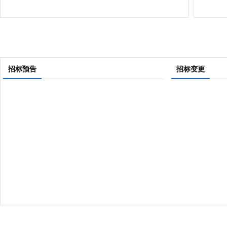
招标预告
招标变更