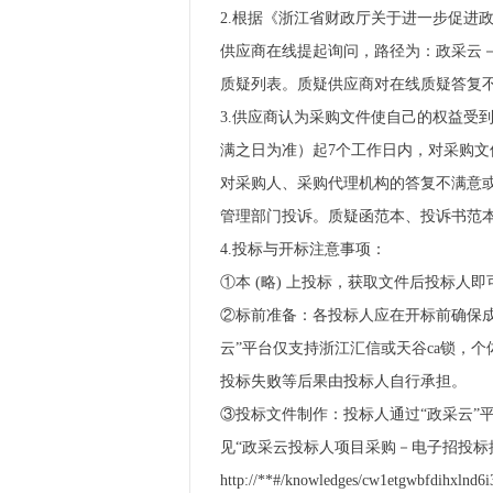
2.根据《浙江省财政厅关于进一步促进政
供应商在线提起询问，路径为：政采云
质疑列表。质疑供应商对在线质疑答复不
3.供应商认为采购文件使自己的权益受
满之日为准）起7个工作日内，对采购
对采购人、采购代理机构的答复不满意
管理部门投诉。质疑函范本、投诉书范本请到
4.投标与开标注意事项：
①本 (略) 上投标，获取文件后投标
②标前准备：各投标人应在开标前确保成
云”平台仅支持浙江汇信或天谷ca锁，
投标失败等后果由投标人自行承担。
③投标文件制作：投标人通过“政采云”
见“政采云投标人项目采购－电子招投标操
http://**#/knowledges/cw1etgwbfdi