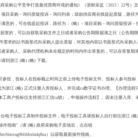
府采购公平竞争打造最优营商环境的通知》（浙财采监〔2021〕22号）
－项目采购－询问质疑投诉－询问列表；鼓励供应商在线提起质疑，路径
满意的，可在线提起投诉，路径为： (略) －项目采购－询问质疑投诉－
到损害的，可以自获取采购文件之日或者采购公告期限届满之日（公告期
文件需求的以书面形式向采购人提出质疑，对其他内容以书面形式向采购人
或者采购人、采购代理机构未在规定的时间内作出答复的，可以在答复期
浙江 (略) (略) 下载。
人即可参投，投标人在投标截止时间之前上传电子投标文件。投标人参与投
为浙江 (略) 正式注册入库投标人，并完成ca数字证书办理。【办理流程
个体工商户投标仅支持浙江汇信ca锁），申领操作流程】。因未注册入库、
平台电子投标工具制作投标文件，电子投标工具请投标人自行前往浙江 (略
作指南”（请 (略) 政府采购电子卖场后，点击链
hxlnd6i3m/6imvag0bfdihxlndq8na）以获取最新操作指南。