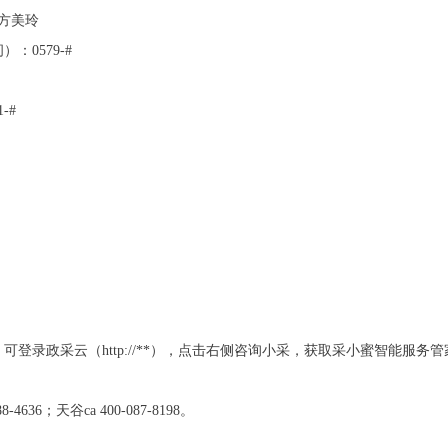
方美玲
0579-#
-#
登录政采云（http://**），点击右侧咨询小采，获取采小蜜智能服务
636；天谷ca 400-087-8198。