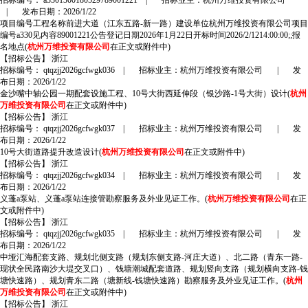
招标编号： a3301300180529789001221
|
招标业主：杭州万维投资有限公司
|
发布日期：2026/1/22
项目编号工程名称前进大道（江东五路-新一路）建设单位杭州万维投资有限公司项目
编号a330见内容89001221公告登记日期2026年1月22日开标时间2026/2/1214:00:00;;报
名地点(
杭州万维投资有限公司
在正文或附件中)
【招标公告】
浙江
招标编号： qtqzjj2026gcfwgk036
|
招标业主：杭州万维投资有限公司
|
发
布日期：2026/1/22
金沙嘴中轴公园一期配套设施工程、10号大街西延伸段（银沙路-1号大街）设计(
杭州
万维投资有限公司
在正文或附件中)
【招标公告】
浙江
招标编号： qtqzjj2026gcfwgk037
|
招标业主：杭州万维投资有限公司
|
发
布日期：2026/1/22
10号大街道路提升改造设计(
杭州万维投资有限公司
在正文或附件中)
【招标公告】
浙江
招标编号： qtqzjj2026gcfwgk034
|
招标业主：杭州万维投资有限公司
|
发
布日期：2026/1/22
义蓬a泵站、义蓬a泵站连接管勘察服务及外业见证工作。(
杭州万维投资有限公司
在正
文或附件中)
【招标公告】
浙江
招标编号： qtqzjj2026gcfwgk035
|
招标业主：杭州万维投资有限公司
|
发
布日期：2026/1/22
中垭汇海配套支路、规划北侧支路（规划东侧支路-河庄大道）、北二路（青东一路-
现状全民路南沙大堤交叉口）、钱塘潮城配套道路、规划竖向支路（规划横向支路-钱
塘快速路）、规划青东二路（塘新线-钱塘快速路）勘察服务及外业见证工作。(
杭州
万维投资有限公司
在正文或附件中)
【招标公告】
浙江