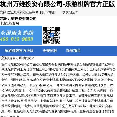
杭州万维投资有限公司-乐游棋牌官方正版
您好,欢迎您来到浙江招标网【旗下网站】
切换地区
杭州万维投资有限公司
丨浙江招标网
乐游棋牌官方正版
免费招标
独家项目
乐游棋牌官方正版的简介
杭州万维投资有限公司在浙江地区共有相关的招中标信息分别是钱塘低空产业中试
基地配套道路工程设计重招工程,北银公寓周边道路改造工程设计工程,金沙嘴中轴公
园一期配套设施工程、10号大街西延伸段银沙路-1号大街、10号大街道路提升改造
测绘、测量服务项目,钱塘低空产业中试基地配套道路工程设计重招-招标公告,北银
公寓周边道路改造工程设计-招标公告,一号大街道路及两侧管线整治提升改造工程6
号-20号大街设计,一号大街道路及两侧管线整治提升改造工程6号-20号大街设计-招
标文件预公示,青龙路南三区南门-青西三路段道路工程、义蓬安置房五期配套规划
支路四青龙路-河景路测绘、测量服务项目,临江高新技术产业开发区中试基地工程
桩基检测项目,一号大街道路及两侧管线整治提升改造工程6号-20号大街设计,等信
息，每日更新杭州万维投资有限公司最新招标投标信息，更多请查看右侧详情列表