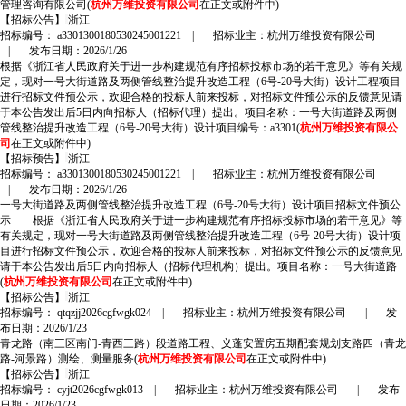
管理咨询有限公司(
杭州万维投资有限公司
在正文或附件中)
【招标公告】
浙江
招标编号： a3301300180530245001221
|
招标业主：杭州万维投资有限公司
|
发布日期：2026/1/26
根据《浙江省人民政府关于进一步构建规范有序招标投标市场的若干意见》等有关规
定，现对一号大街道路及两侧管线整治提升改造工程（6号-20号大街）设计工程项目
进行招标文件预公示，欢迎合格的投标人前来投标，对招标文件预公示的反馈意见请
于本公告发出后5日内向招标人（招标代理）提出。项目名称：一号大街道路及两侧
管线整治提升改造工程（6号-20号大街）设计项目编号：a3301(
杭州万维投资有限公
司
在正文或附件中)
【招标预告】
浙江
招标编号： a3301300180530245001221
|
招标业主：杭州万维投资有限公司
|
发布日期：2026/1/26
一号大街道路及两侧管线整治提升改造工程（6号-20号大街）设计项目招标文件预公
示 根据《浙江省人民政府关于进一步构建规范有序招标投标市场的若干意见》等
有关规定，现对一号大街道路及两侧管线整治提升改造工程（6号-20号大街）设计项
目进行招标文件预公示，欢迎合格的投标人前来投标，对招标文件预公示的反馈意见
请于本公告发出后5日内向招标人（招标代理机构）提出。项目名称：一号大街道路
(
杭州万维投资有限公司
在正文或附件中)
【招标公告】
浙江
招标编号： qtqzjj2026cgfwgk024
|
招标业主：杭州万维投资有限公司
|
发
布日期：2026/1/23
青龙路（南三区南门-青西三路）段道路工程、义蓬安置房五期配套规划支路四（青龙
路-河景路）测绘、测量服务(
杭州万维投资有限公司
在正文或附件中)
【招标公告】
浙江
招标编号： cyjt2026cgfwgk013
|
招标业主：杭州万维投资有限公司
|
发布
日期：2026/1/23