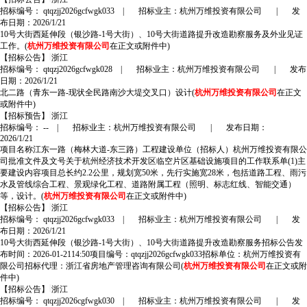
招标编号： qtqzjj2026gcfwgk033
|
招标业主：杭州万维投资有限公司
|
发
布日期：2026/1/21
10号大街西延伸段（银沙路-1号大街）、10号大街道路提升改造勘察服务及外业见证
工作。(
杭州万维投资有限公司
在正文或附件中)
【招标公告】
浙江
招标编号： qtqzj2026gcfwgk028
|
招标业主：杭州万维投资有限公司
|
发布
日期：2026/1/21
北二路（青东一路-现状全民路南沙大堤交叉口）设计(
杭州万维投资有限公司
在正文
或附件中)
【招标预告】
浙江
招标编号： --
|
招标业主：杭州万维投资有限公司
|
发布日期：
2026/1/21
项目名称江东一路（梅林大道-东三路）工程建设单位（招标人）杭州万维投资有限公
司批准文件及文号关于杭州经济技术开发区临空片区基础设施项目的工作联系单(1)主
要建设内容项目总长约2.2公里，规划宽50米，先行实施宽28米，包括道路工程、雨污
水及管线综合工程、景观绿化工程、道路附属工程（照明、标志红线、智能交通）
等，设计。(
杭州万维投资有限公司
在正文或附件中)
【招标公告】
浙江
招标编号： qtqzjj2026gcfwgk033
|
招标业主：杭州万维投资有限公司
|
发
布日期：2026/1/21
10号大街西延伸段（银沙路-1号大街）、10号大街道路提升改造勘察服务招标公告发
布时间：2026-01-2114:50项目编号：qtqzjj2026gcfwgk033招标单位：杭州万维投资有
限公司招标代理：浙江省房地产管理咨询有限公司(
杭州万维投资有限公司
在正文或附
件中)
【招标公告】
浙江
招标编号： qtqzjj2026cgfwgk030
|
招标业主：杭州万维投资有限公司
|
发