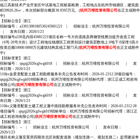
临江高新技术产业开发区中试基地工程桩基检测，工程地点在杭州市钱塘区，建筑面
积39926.26㎡，本次招标部分概算38.9595万元。(
杭州万维投资有限公司
在正文或附件
中)
【招标公告】
浙江
招标编号： a3301300180530245001221
|
招标业主：杭州万维投资有限公司
|
发布日期：2026/1/23
项目编号a330见内容45001221项目名称一号大街道路及两侧管线整治提升改造工程
（6号-20号大街）设计工程地址钱塘区工程类别设计建筑层数地上:0地下:0深埋:0高:0
投资总额10000.0000万元建筑结构其他工期75天(
杭州万维投资有限公司
在正文或附件
中)
【招标变更】
浙江
招标编号： qtqzjj2026cgfwgk018
|
招标业主：杭州万维投资有限公司
|
发
布日期：2026/1/23
110kv金星变配套土建工程勘察服务补充公告发布时间：2026-01-2312:28项目编号：
qtqzjj2026cgfwgk018招标单位：杭州万维投资有限公司招标代理：浙江正成工程咨询
有限公司(
杭州万维投资有限公司
在正文或附件中)
【招标变更】
浙江
招标编号： qtqzjj2026cgfwgk019
|
招标业主：杭州万维投资有限公司
|
发
布日期：2026/1/23
110kv义隆变配套土建工程义蓬中路段勘察服务补充公告发布时间：2026-01-2312:28
项目编号：qtqzjj2026cgfwgk019招标单位：杭州万维投资有限公司招标代理：浙江正
成工程咨询有限公司(
杭州万维投资有限公司
在正文或附件中)
【招标预告】
浙江
招标编号： --
|
招标业主：杭州万维投资有限公司
|
发布日期：
2026/1/23
项目名称义蓬安置房四期东北区块配套道路（规划支路一、规划支路二）监理建设单