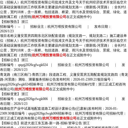
位（招标人）杭州万维投资有限公司批准文件及文号关于杭州经济技术开发区临空片
区基础设施项目的工作联系单主要建设内容规划支路一（塘新线-河景路）：全长约1
公里，宽约18米，含一座桥。包括道路、桥梁、雨污水及管线综合、景观、绿化、道
路附属工程（含照明(
杭州万维投资有限公司
在正文或附件中)
【招标预告】
浙江
招标编号： --
|
招标业主：杭州万维投资有限公司
|
发布日期：
2026/1/23
项目名称义蓬安置房四期东北区块配套道路（规划支路一、规划支路二）施工建设单
位（招标人）杭州万维投资有限公司批准文件及文号关于杭州经济技术开发区临空片
区基础设施项目的工作联系单主要建设内容规划支路一（塘新线-河景路）：全长约1
公里，宽约18米，含一座桥。包括道路、桥梁、雨污水及管线综合、景观、绿化、道
路附属工程（含照明(
杭州万维投资有限公司
在正文或附件中)
【招标公告】
浙江
招标编号： qtqzjj2026cgfwgk024
|
招标业主：杭州万维投资有限公司
|
发
布日期：2026/1/23
青龙路（南三区南门-青西三路）段道路工程、义蓬安置房五期配套规划支路四（青龙
路-河景路）测绘、测量服务招标公告发布时间：2026-01-2309:21项目编号：
qtqzjj2026cgfwgk024招标单位：杭州万维投资有限公司招标代理：浙江正成工程咨询
有限公司(
杭州万维投资有限公司
在正文或附件中)
【招标变更】
浙江
招标编号： qtqzjj2026gcfwgk006
|
招标业主：杭州万维投资有限公司
|
发
布日期：2026/1/23
钱塘低空产业中试基地配套道路工程设计废标公告(已废标)发布时间：2026-01-
2309:30项目编号：qtqzjj2026gcfwgk006招标单位：杭州万维投资有限公司招标代理：
浙江正成工程咨询有限公司(
杭州万维投资有限公司
在正文或附件中)
【招标公告】
前进大道江东五路-新一路-招标/资审公告
浙江