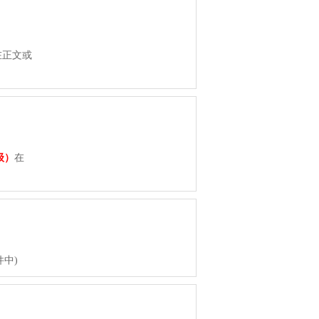
9
在正文或
8
级）
在
8
中)