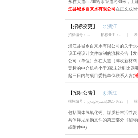
永在大道dn200给水管道约80米，
江县城乡自来水有限公司
在正文或附
【招标变更】
浙江
招标编号： --
|
招标业主：-
|
发布
浦江县城乡自来水有限公司的关于永在
设工程设计文件编制的流标公告【发布时间：
公司（单位）永在大道（沣收新材料）
竞标的中介机构小于3家未达到比选
起三日内与项目委托单位联系人咨(
【招标公告】
浙江
招标编号： pjcqgk(cxzls)2025-0725
|
招
包括固体氢氧化钙、煤质粉末活性炭
具体详见采购文件的第三部分《招标
或附件中)