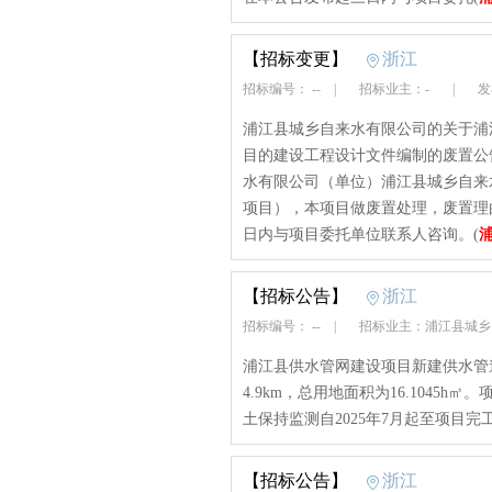
【招标变更】
浙江
招标编号： --
|
招标业主：-
|
发布
浦江县城乡自来水有限公司的关于浦江
目的建设工程设计文件编制的废置公告【发布
水有限公司（单位）浦江县城乡自来水
项目），本项目做废置处理，废置理
日内与项目委托单位联系人咨询。(
【招标公告】
浙江
招标编号： --
|
招标业主：浦江县城
浦江县供水管网建设项目新建供水管道2
4.9km，总用地面积为16.1045h㎡
土保持监测自2025年7月起至项目完工
【招标公告】
浙江