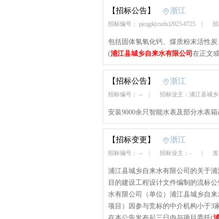
【招标公告】
浙江
招标编号： pjcqgk(cxzls)2025-0725
|
招
包括固体氢氧化钙、煤质粉末活性炭
(
浦江县城乡自来水有限公司
在正文或
【招标公告】
浙江
招标编号： --
|
招标业主：浦江县城
安装9000余只智能水表及部分水表箱
【招标变更】
浙江
招标编号： --
|
招标业主：-
|
发布
浦江县城乡自来水有限公司的关于浦江
目的建设工程设计文件编制的流标公告【发布
水有限公司（单位）浦江县城乡自来水
项目）因参与竞标的中介机构小于3
在本公告发布起三日内与项目委托(