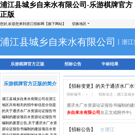
浦江县城乡自来水有限公司-乐游棋牌官方
正版
您好,欢迎您来到浙江招标网【旗下网站】
切换地区
浦江县城乡自来水有限公司
丨浙江
乐游棋牌官方正版
招标公告
中标结果
乐游棋牌官方正版的简介
【招标变更】
的关于通济水厂水
招标编号： --
|
招标业主：浦江县城
浦江县城乡自来水有限公司在浙江
地区共有相关的招中标信息分别是
通济水厂水资源论证报告书编制的建
的关于通济水厂水资源论证报告书
乡自来水有限公司
在正文或附件中)
编制的建设项目水资源论证报告书
编制的废置公告,关于通济水厂水资
源论证报告书编制的建设项目水资
【招标公告】
浙江