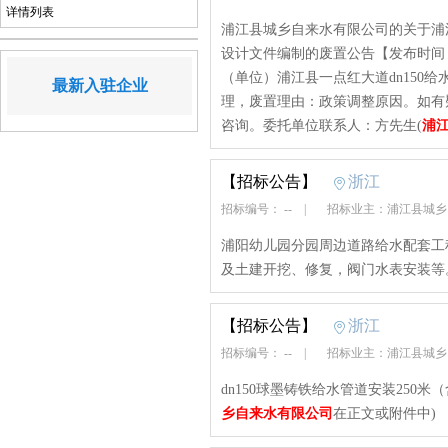
详情列表
浦江县城乡自来水有限公司的关于浦江
设计文件编制的废置公告【发布时间：202
（单位）浦江县一点红大道dn150
最新入驻企业
理，废置理由：政策调整原因。如有
咨询。委托单位联系人：方先生(
浦
【招标公告】
浙江
招标编号： --
|
招标业主：浦江县城
浦阳幼儿园分园周边道路给水配套工程，涉
及土建开挖、修复，阀门水表安装等
【招标公告】
浙江
招标编号： --
|
招标业主：浦江县城
dn150球墨铸铁给水管道安装250
乡自来水有限公司
在正文或附件中)