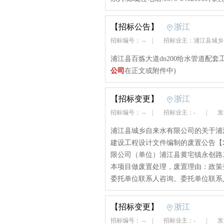
【招标公告】
浙江
招标编号： --
|
招标业主：浦江县城
浦江县百炼大道dn200给水管道配
公司
在正文或附件中)
【招标变更】
浙江
招标编号： --
|
招标业主：-
|
发布
浦江县城乡自来水有限公司的关于浦
建设工程设计文件编制的废置公告【发布时间
限公司（单位）浦江县黄宅镇永创路
本项目做废置处理，废置理由：政策
委托单位联系人咨询。委托单位联系
【招标变更】
浙江
招标编号： --
|
招标业主：-
|
发布