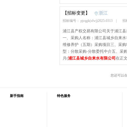
【招标变更】
浙江
招标编号： pjcqgk(sfwj)2025-0313
|
招标
浦江县产权交易有限公司关于浦江县
一、采购人名称：浦江县城乡自来水
维修养护（五期）采购项目三、采购项目编号：
型：分散采购-分散委托中介五、采购
月(
浦江县城乡自来水有限公司
在正文
您还可以
新手指南
特色服务