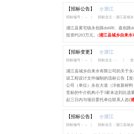
【招标公告】
浙江
招标编号： --
|
招标业主：浦江县城
浦江县黄宅镇永创路dn600、嘉创路
投资约203万元。(
浦江县城乡自来水
【招标变更】
浙江
招标编号： --
|
招标业主：-
|
发布
浦江县城乡自来水有限公司的关于永在
设工程设计文件编制的流标公告【发布时间：
公司（单位）永在大道（沣收新材料）
竞标的中介机构小于3家未达到比选
起三日内与项目委托单位联系人咨(
【招标公告】
浙江
招标编号： --
|
招标业主：浦江县城