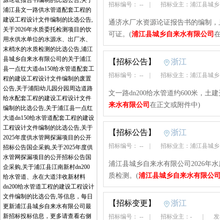
源论证报告书编制的比选公告,关于
招标编号： --
|
招标业主：浦江县城
浦江县文一路供水管道配套工程的
建设工程设计文件编制的比选公告,
通济水厂水资源论证报告书的编制，且
关于2026年水质委托检测项目的饮
可证。(
浦江县城乡自来水有限公司
用水供水单位的水源水、出厂水、
末梢水的水质检测的比选公告,浦江
县城乡自来水有限公司的关于浦江
【招标公告】
浙江
县一点红大道dn150给水管道配套工
招标编号： --
|
招标业主：浦江县城
程的建设工程设计文件编制的废置
公告,关于浦阳幼儿园分园周边道路
文一路dn200给水管道约600米，土
给水配套工程的建设工程设计文件
来水有限公司
在正文或附件中)
编制的比选公告,关于浦江县一点红
大道dn150给水管道配套工程的建设
工程设计文件编制的比选公告,关于
【招标公告】
浙江
2025年度供水管网探漏项目的公开
招标编号： --
|
招标业主：浦江县城
招标公告国企采购,关于2025年度供
水管网探漏项目的公开招标公告国
浦江县城乡自来水有限公司2026年
企采购,关于浦江县江南新村dn200
质检测。(
浦江县城乡自来水有限公
给水管道、永在大道沣收新材料
dn200给水管道工程的建设工程设计
文件编制的比选公告,等信息，每日
【招标变更】
浙江
更新浦江县城乡自来水有限公司最
新招标投标信息，更多请查看右侧
招标编号： --
|
招标业主：-
|
发布