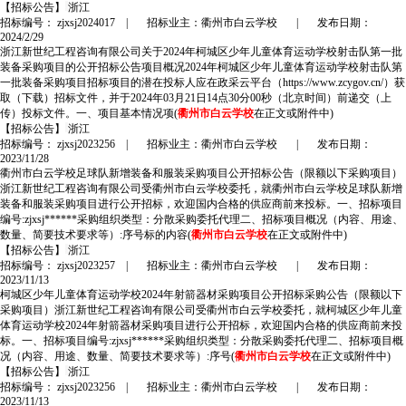
【招标公告】
浙江
招标编号： zjxsj2024017
|
招标业主：衢州市白云学校
|
发布日期：
2024/2/29
浙江新世纪工程咨询有限公司关于2024年柯城区少年儿童体育运动学校射击队第一批
装备采购项目的公开招标公告项目概况2024年柯城区少年儿童体育运动学校射击队第
一批装备采购项目招标项目的潜在投标人应在政采云平台（https://www.zcygov.cn/）获
取（下载）招标文件，并于2024年03月21日14点30分00秒（北京时间）前递交（上
传）投标文件。一、项目基本情况项(
衢州市白云学校
在正文或附件中)
【招标公告】
浙江
招标编号： zjxsj2023256
|
招标业主：衢州市白云学校
|
发布日期：
2023/11/28
衢州市白云学校足球队新增装备和服装采购项目公开招标公告（限额以下采购项目）
浙江新世纪工程咨询有限公司受衢州市白云学校委托，就衢州市白云学校足球队新增
装备和服装采购项目进行公开招标，欢迎国内合格的供应商前来投标。一、招标项目
编号:zjxsj******采购组织类型：分散采购委托代理二、招标项目概况（内容、用途、
数量、简要技术要求等）:序号标的内容(
衢州市白云学校
在正文或附件中)
【招标公告】
浙江
招标编号： zjxsj2023257
|
招标业主：衢州市白云学校
|
发布日期：
2023/11/13
柯城区少年儿童体育运动学校2024年射箭器材采购项目公开招标采购公告（限额以下
采购项目）浙江新世纪工程咨询有限公司受衢州市白云学校委托，就柯城区少年儿童
体育运动学校2024年射箭器材采购项目进行公开招标，欢迎国内合格的供应商前来投
标。一、招标项目编号:zjxsj******采购组织类型：分散采购委托代理二、招标项目概
况（内容、用途、数量、简要技术要求等）:序号(
衢州市白云学校
在正文或附件中)
【招标公告】
浙江
招标编号： zjxsj2023256
|
招标业主：衢州市白云学校
|
发布日期：
2023/11/13