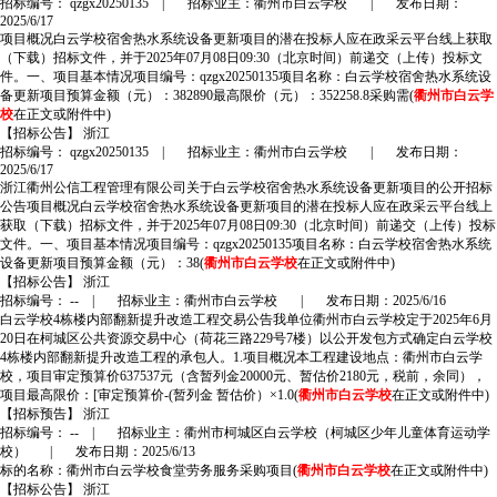
招标编号： qzgx20250135
|
招标业主：衢州市白云学校
|
发布日期：
2025/6/17
项目概况白云学校宿舍热水系统设备更新项目的潜在投标人应在政采云平台线上获取
（下载）招标文件，并于2025年07月08日09:30（北京时间）前递交（上传）投标文
件。一、项目基本情况项目编号：qzgx20250135项目名称：白云学校宿舍热水系统设
备更新项目预算金额（元）：382890最高限价（元）：352258.8采购需(
衢州市白云学
校
在正文或附件中)
【招标公告】
浙江
招标编号： qzgx20250135
|
招标业主：衢州市白云学校
|
发布日期：
2025/6/17
浙江衢州公信工程管理有限公司关于白云学校宿舍热水系统设备更新项目的公开招标
公告项目概况白云学校宿舍热水系统设备更新项目的潜在投标人应在政采云平台线上
获取（下载）招标文件，并于2025年07月08日09:30（北京时间）前递交（上传）投标
文件。一、项目基本情况项目编号：qzgx20250135项目名称：白云学校宿舍热水系统
设备更新项目预算金额（元）：38(
衢州市白云学校
在正文或附件中)
【招标公告】
浙江
招标编号： --
|
招标业主：衢州市白云学校
|
发布日期：2025/6/16
白云学校4栋楼内部翻新提升改造工程交易公告我单位衢州市白云学校定于2025年6月
20日在柯城区公共资源交易中心（荷花三路229号7楼）以公开发包方式确定白云学校
4栋楼内部翻新提升改造工程的承包人。1.项目概况本工程建设地点：衢州市白云学
校，项目审定预算价637537元（含暂列金20000元、暂估价2180元，税前，余同），
项目最高限价：[审定预算价-(暂列金 暂估价）×1.0(
衢州市白云学校
在正文或附件中)
【招标预告】
浙江
招标编号： --
|
招标业主：衢州市柯城区白云学校（柯城区少年儿童体育运动学
校）
|
发布日期：2025/6/13
标的名称：衢州市白云学校食堂劳务服务采购项目(
衢州市白云学校
在正文或附件中)
【招标公告】
浙江