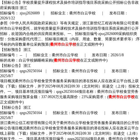
【招标公告】
学校质量提升课程技术及操作培训指导项目系统采购公开招标公告非政
府采购项目
浙江
招标编号： zjxsj2026009
|
招标业主：衢州市白云学校
|
发布日期：
2026/1/22
参照《中华人民共和国政府采购法》等有关规定，浙江新世纪工程咨询有限公司受衢
州市白云学校委托，就学校质量提升课程技术及操作培训指导项目系统采购进行公开
招标，欢迎国内合格的供应商前来投标。一、招标项目编号:zjxsj2026009采购组织类
型：分散采购委托代理二、招标项目概况（内容、用途、数量、简要技术要求等）:序
号标的内容数量单位采购预算(
衢州市白云学校
在正文或附件中)
【招标预告】
浙江
招标编号： --
|
招标业主：衢州市白云学校
|
发布日期：2026/1/8
标的名称：白云学校躺睡椅采购(
衢州市白云学校
在正文或附件中)
【招标公告】
浙江
招标编号： qzgx20250164
|
招标业主：衢州市白云学校
|
发布日期：
2025/8/7
项目概况衢州市白云学校食堂劳务服务采购项目的潜在投标人应在政采云平台线上获
取（下载）招标文件，并于2025年08月28日09:30（北京时间）前递交（上传）投标文
件。一、项目基本情况项目编号：qzgx20250164项目名称：衢州市白云学校食堂劳务
服务采购项目预算金额：337.0926万元最高限价：23%采购需求：(
衢州市白云学校
在
正文或附件中)
【招标公告】
浙江
招标编号： qzgx20250164
|
招标业主：衢州市白云学校
|
发布日期：
2025/8/7
浙江衢州公信工程管理有限公司关于衢州市白云学校食堂劳务服务采购项目的公开招
标公告项目概况衢州市白云学校食堂劳务服务采购项目的潜在投标人应在政采云平台
线上获取（下载）招标文件，并于2025年08月28日09:30（北京时间）前递交（上传）
投标文件。一、项目基本情况项目编号：qzgx20250164项目名称：衢州市白云学校食