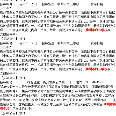
招标编号： zjxsj2023152
|
招标业主：衢州市白云学校
|
发布日期：
2023/8/2
衢州市白云学校后勤保洁劳务采购项目公开招标采购公告（限额以下采购项目）根据
《中华人民共和国政府采购法》等有关规定，浙江新世纪工程咨询有限公司受衢州市
白云学校委托，就衢州市白云学校后勤保洁劳务采购项目进行公开招标，欢迎国内合
格的供应商前来投标。一、招标项目编号:zjxsj******采购组织类型：分散采购委托代
理二、招标项目概况（内容、用途、数量、简要技术要求等）:(
衢州市白云学校
在正
文或附件中)
【招标公告】
浙江
招标编号： zjxsj2023155
|
招标业主：衢州市白云学校
|
发布日期：
2023/8/2
衢州市白云学校绿化养护劳务采购项目公开招标采购公告（限额以下采购项目）根据
《中华人民共和国政府采购法》等有关规定，浙江新世纪工程咨询有限公司受衢州市
白云学校委托，就衢州市白云学校绿化养护劳务采购项目进行公开招标，欢迎国内合
格的供应商前来投标。一、招标项目编号:zjxsj******采购组织类型：分散采购委托代
理二、招标项目概况（内容、用途、数量、简要技术要求等）:(
衢州市白云学校
在正
文或附件中)
【招标公告】
浙江
招标编号： --
|
招标业主：衢州市白云学校
|
发布日期：2023/6/26
我单位衢州市白云学校定于2023年6月30日在衢州市柯城区教育局（衢州市柯城区紫
荆东路81号）一楼会议室以公开招标方式确定柯城区少年儿童体育运动学校运动员文
化课教室提升工程的承包商。1.项目概况本项目建设地点为衢州市白云学校，工程总
投资额约75.1801万元，资金来源为财政资金，计划工期为40日历天，质量目标：一次
性验收合格，交易范围为：柯城区少年儿童体育运动学校运动员文化课教室(
衢州市白
云学校
在正文或附件中)
【招标公告】
浙江