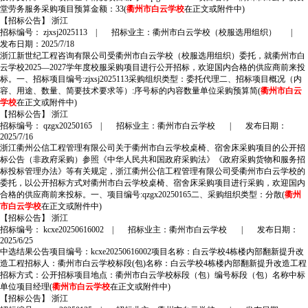
堂劳务服务采购项目预算金额：33(
衢州市白云学校
在正文或附件中)
【招标公告】
浙江
招标编号： zjxsj2025113
|
招标业主：衢州市白云学校（校服选用组织）
|
发布日期：2025/7/18
浙江新世纪工程咨询有限公司受衢州市白云学校（校服选用组织）委托，就衢州市白
云学校2025—2027学年度校服采购项目进行公开招标，欢迎国内合格的供应商前来投
标。一、招标项目编号:zjxsj2025113采购组织类型：委托代理二、招标项目概况（内
容、用途、数量、简要技术要求等）:序号标的内容数量单位采购预算简(
衢州市白云
学校
在正文或附件中)
【招标公告】
浙江
招标编号： qzgx20250165
|
招标业主：衢州市白云学校
|
发布日期：
2025/7/16
浙江衢州公信工程管理有限公司关于衢州市白云学校桌椅、宿舍床采购项目的公开招
标公告（非政府采购）参照《中华人民共和国政府采购法》《政府采购货物和服务招
标投标管理办法》等有关规定，浙江衢州公信工程管理有限公司受衢州市白云学校的
委托，以公开招标方式对衢州市白云学校桌椅、宿舍床采购项目进行采购，欢迎国内
合格的供应商前来投标。一、项目编号:qzgx20250165二、采购组织类型：分散(
衢州
市白云学校
在正文或附件中)
【招标公告】
浙江
招标编号： kcxe20250616002
|
招标业主：衢州市白云学校
|
发布日期：
2025/6/25
中选结果公告项目编号：kcxe20250616002项目名称：白云学校4栋楼内部翻新提升改
造工程招标人：衢州市白云学校标段(包)名称：白云学校4栋楼内部翻新提升改造工程
招标方式：公开招标项目地点：衢州市白云学校标段（包）编号标段（包）名称中标
单位项目经理(
衢州市白云学校
在正文或附件中)
【招标公告】
浙江