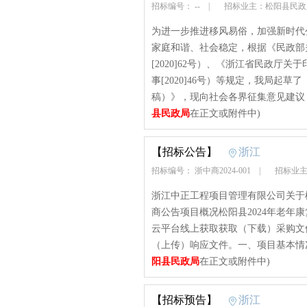
招标编号： --
|
招标业主：松阳县民
为进一步推进移风易俗，加强新时代
家庭和谐、社会稳定，根据《民政部
[2020]62号）、《浙江省民政厅
事[2020]46号）等规定，我局起
稿）》，现向社会各界征集意见建议
县民政局
在正文或附件中)
【招标公告】
浙江
招标编号： 浙中商2024-001
|
招标业主
浙江中正工程项目管理有限公司关于松
商公告项目概况松阳县2024年老年
云平台线上获取获取（下载）采购文件，并
（上传）响应文件。一、项目基本情况项
阳县民政局
在正文或附件中)
【招标预告】
浙江