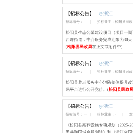
【招标公告】
浙江
招标编号： --
|
招标业主：松阳县民
松阳县生态公墓建设项目（项目一期
西屏街道，中介服务完成期限为30天
(
松阳县民政局
在正文或附件中)
【招标公告】
浙江
招标编号： --
|
招标业主：松阳县民
松阳县养老服务中心消防整体提升改
易平台进行公开竞价。(
松阳县民政
【招标公告】
浙江
招标编号： --
|
招标业主：-
|
发布
《松阳县殡葬设施专项规划（2025-
民共和国城乡规划法》和《浙江省国