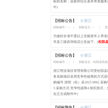
标的名称：居家和社区基本养老服务
中)
【招标公告】
浙江
招标编号： --
|
招标业主：-
|
发布
为做好全省中度以上失能老年人养老
市县三级咨询电话公告如下。(
松阳
【招标公告】
浙江
招标编号： --
|
招标业主：松阳县民
浙江明业项目管理有限公司受松阳县民
务采购项目采用竞争性磋商的方式进
购编号:浙明（松）采2025-0062
3.采购方式:竞争性磋商4.组织形式
在正文或附件中)
【招标预告】
浙江