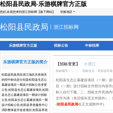
松阳县民政局-乐游棋牌官方正版
您好,欢迎您来到浙江招标网【旗下网站】
切换地区
松阳县民政局
丨浙江招标网
乐游棋牌官方正版
招标公告
中标结果
乐游棋牌官方正版的简介
【招标变更】
浙江
招标编号： --
|
招标业主：松阳县民
松阳县民政局在浙江地区共有相关
的招中标信息分别是松阳县生态公
松阳县生态公墓建设项目（一期）设
墓建设项目一期设计招标公告变更
目（一期）设计招标文件部分内容作
公告,松阳县生态公墓建设项目,松阳
标人自行下载。二、招标文件其他内
县生态公墓建设项目一期设计招标
文件为准（有后续补充文件除外）。
公告,松阳县生态公墓建设项目一期
(
松阳县民政局
在正文或附件中)
设计招标公告,松阳县养老服务中心
消防整体提升改造项目,松阳县养老