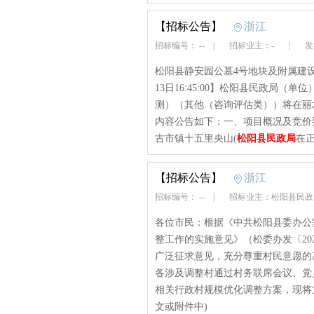
【招标公告】
浙江
招标编号： --
|
招标业主：-
|
发布
松阳县静安园公墓4号地块及附属建设
13日16:45:00】松阳县民政局
测）（其他（咨询评估类））将在丽
内容公告如下：一、项目概况及竞价要
古市镇十五里央山(
松阳县民政局
在正
【招标公告】
浙江
招标编号： --
|
招标业主：松阳县民
各位市民：根据《中共松阳县委办公
整工作的实施意见》（松委办发〔20
广泛征求意见，充分尊重村民意愿的
各涉及调整村通过村务联席会议、党
相关行政村规模优化调整方案，现将方
文或附件中)