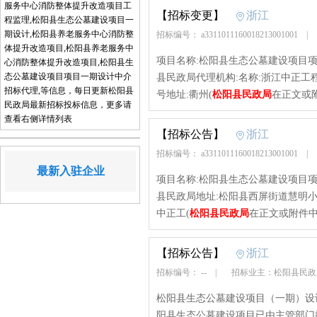
服务中心消防整体提升改造项目工
【招标变更】
浙江
程监理,松阳县生态公墓建设项目一
期设计,松阳县养老服务中心消防整
招标编号： a3311011160018213001001
|
体提升改造项目,松阳县养老服务中
项目名称:松阳县生态公墓建设项目项目代码:2
心消防整体提升改造项目,松阳县生
态公墓建设项目项目一期设计中介
县民政局代理机构:名称:浙江中正工
招标代理,等信息，每日更新松阳县
号地址:衢州(
松阳县民政局
在正文或
民政局最新招标投标信息，更多请
查看右侧详情列表
【招标公告】
浙江
招标编号： a3311011160018213001001
|
最新入驻企业
项目名称:松阳县生态公墓建设项目项目代码:2
县民政局地址:松阳县西屏街道慧明小
中正工(
松阳县民政局
在正文或附件中
【招标公告】
浙江
招标编号： --
|
招标业主：松阳县民
松阳县生态公墓建设项目（一期）设计招标
阳县生态公墓建设项目已由主管部门批准建设，