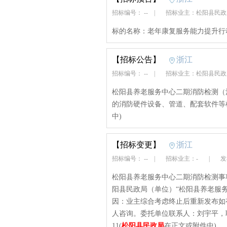
招标编号： --
|
招标业主：松阳县民
标的名称：老年康复服务能力提升行
【招标公告】
浙江
招标编号： --
|
招标业主：松阳县民
松阳县养老服务中心二期消防检测（
的消防硬件设备、管道、配套软件等
中)
【招标变更】
浙江
招标编号： --
|
招标业主：-
|
发布
松阳县养老服务中心二期消防检测事项终止
阳县民政局（单位）“松阳县养老服
因：业主综合考虑终止后重新发布如
人咨询。委托单位联系人：刘宇平，联
11(
松阳县民政局
在正文或附件中)