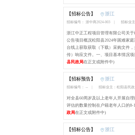
【招标公告】
浙江
招标编号： 浙中商2024-003
|
招标业主
浙江中正工程项目管理有限公司关于松
公告项目概况松阳县2024年困难家
台线上获取获取（下载）采购文件，并于2
传）响应文件。一、项目基本情况项目编号
县民政局
在正文或附件中)
【招标预告】
浙江
招标编号： --
|
招标业主：松阳县民
对全县60周岁及以上老年人开展自
评估的数量控制在户籍老年人口的8-10
政局
在正文或附件中)
【招标公告】
浙江