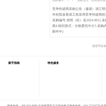
招标编号： --
|
招标业主：松阳县民
竞争性磋商采购公告（邀请）浙江明业
年松阳县善居工程采用竞争性磋商的
采购编号:浙明（松）采2024-0012
商4.组织形式：分散委托中介5.采
附件中)
您还可以
新手指南
特色服务
服务热线：400-810-9688 乐游棋牌官方正版的售后服务热线：010-57219779 传真：0