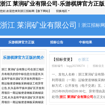
浙江 莱润矿业有限公司-乐游棋牌官方正版
您好,欢迎您来到浙江招标网【旗下网站】
切换地区
浙江 莱润矿业有限公司
丨浙江招标网
乐游棋牌官方正版
招标公告
中标结果
乐游棋牌官方正版的简介
【招标变更】
浙江
招标编号： hzgq202508274
|
招标业主
浙江 莱润矿业有限公司在浙江地区
共有相关的招中标信息分别是长兴
一、发包人名称：浙江莱润矿业有限
县和平镇丰源矿区开发利用项目一
利用项目（一期）运输便道钢板采购铺设
期运输便道钢板采购铺设工程异常
标方式：公开发包（电子交易）五、发
公告,长兴县和平镇丰源矿区开发利
2025年09月09日09:00七、
用项目一期运输便道钢板采购铺设
处理(
浙江 莱润矿业有限公司
在正文
工程,长兴县和平镇丰源矿区开发利
用项目一期运输便道钢板采购铺设