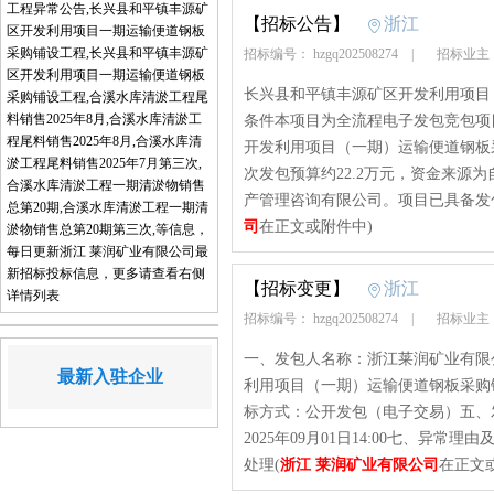
工程异常公告,长兴县和平镇丰源矿
【招标公告】
浙江
区开发利用项目一期运输便道钢板
采购铺设工程,长兴县和平镇丰源矿
招标编号： hzgq202508274
|
招标业主
区开发利用项目一期运输便道钢板
长兴县和平镇丰源矿区开发利用项目
采购铺设工程,合溪水库清淤工程尾
料销售2025年8月,合溪水库清淤工
条件本项目为全流程电子发包竞包项
程尾料销售2025年8月,合溪水库清
开发利用项目（一期）运输便道钢板
淤工程尾料销售2025年7月第三次,
次发包预算约22.2万元，资金来源
合溪水库清淤工程一期清淤物销售
产管理咨询有限公司。项目已具备发
总第20期,合溪水库清淤工程一期清
司
在正文或附件中)
淤物销售总第20期第三次,等信息，
每日更新浙江 莱润矿业有限公司最
新招标投标信息，更多请查看右侧
【招标变更】
浙江
详情列表
招标编号： hzgq202508274
|
招标业主
一、发包人名称：浙江莱润矿业有限
最新入驻企业
利用项目（一期）运输便道钢板采购铺设
标方式：公开发包（电子交易）五、发
2025年09月01日14:00七、
处理(
浙江 莱润矿业有限公司
在正文