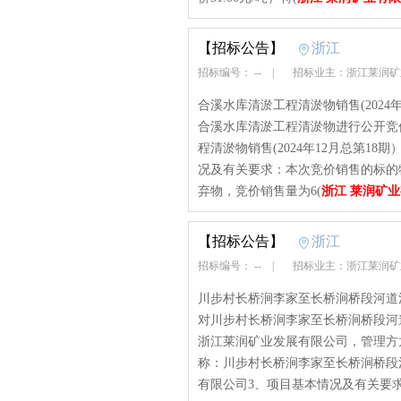
【招标公告】
浙江
招标编号： --
|
招标业主：浙江莱润
合溪水库清淤工程清淤物销售(2024
合溪水库清淤工程清淤物进行公开竞
程清淤物销售(2024年12月总第1
况及有关要求：本次竞价销售的标的
弃物，竞价销售量为6(
浙江 莱润矿
【招标公告】
浙江
招标编号： --
|
招标业主：浙江莱润
川步村长桥涧李家至长桥涧桥段河道
对川步村长桥涧李家至长桥涧桥段河
浙江莱润矿业发展有限公司，管理方
称：川步村长桥涧李家至长桥涧桥段
有限公司3、项目基本情况及有关要求