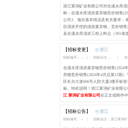
浙江莱润矿业有限公司对合溪水库清
称：合溪水库清淤废弃物竞价销售(20
公司3、项目基本情况及有关要求：
目清淤开挖的清淤废弃物，竞价销售量
县合溪水库清淤工程上料点（301省
【招标变更】
浙江
招标编号： --
|
招标业主：-
|
发布
合溪水库清淤废弃物竞价销售(202
弃物竞价销售(2024年4月总第15期）
区长兴大道666号人防大厦2楼开标
标。特此说明！浙江莱润矿业有限公司
江 莱润矿业有限公司
在正文或附件中
【招标公告】
浙江
招标编号： --
|
招标业主：浙江莱润