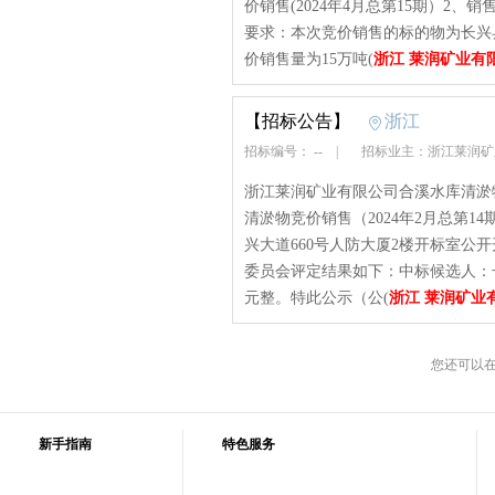
价销售(2024年4月总第15期）2
要求：本次竞价销售的标的物为长兴
价销售量为15万吨(
浙江 莱润矿业有
【招标公告】
浙江
招标编号： --
|
招标业主：浙江莱润
浙江莱润矿业有限公司合溪水库清淤
清淤物竞价销售（2024年2月总第14期
兴大道660号人防大厦2楼开标室公
委员会评定结果如下：中标候选人：长
元整。特此公示（公(
浙江 莱润矿业
您还可以
新手指南
特色服务