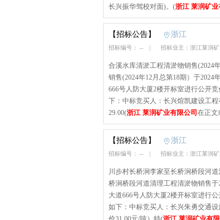
长兴振华驾校对面)。(
浙江 莱润矿
【招标公告】
浙江
招标编号： --
|
招标业主：浙江莱润
合溪水库清淤工程清淤物销售(2024
销售(2024年12月总第18期）于20
666号人防大厦2楼开标室进行公开
下：中标竞买人：长兴煊凯建设工程有限
29.00(
浙江 莱润矿业有限公司
在正文
【招标公告】
浙江
招标编号： --
|
招标业主：浙江莱润
川步村长桥涧李家至长桥涧桥段河道
桥涧桥段河道清理工程清淤物销售于20
大道666号人防大厦2楼开标室进行
如下：中标竞买人：长兴朱勇交通设施
价31.00元/吨）特(
浙江 莱润矿业有