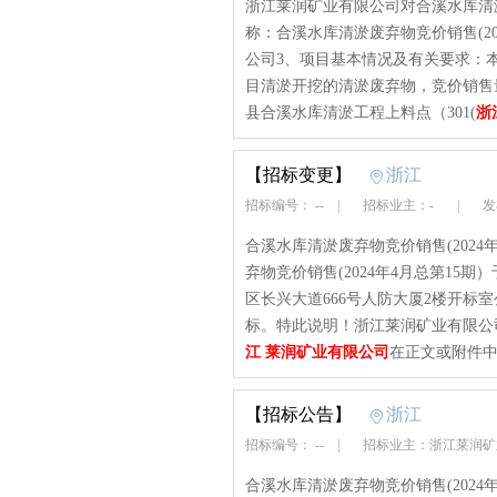
浙江莱润矿业有限公司对合溪水库清
称：合溪水库清淤废弃物竞价销售(20
公司3、项目基本情况及有关要求：
目清淤开挖的清淤废弃物，竞价销售量
县合溪水库清淤工程上料点（301(
浙
【招标变更】
浙江
招标编号： --
|
招标业主：-
|
发布
合溪水库清淤废弃物竞价销售(202
弃物竞价销售(2024年4月总第15期）
区长兴大道666号人防大厦2楼开标
标。特此说明！浙江莱润矿业有限公司
江 莱润矿业有限公司
在正文或附件中
【招标公告】
浙江
招标编号： --
|
招标业主：浙江莱润
合溪水库清淤废弃物竞价销售(202