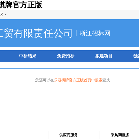
棋牌官方正版
区
工贸有限责任公司
丨浙江招标网
中标结果
免费招标
拟建项目
独
您还可以在
乐游棋牌官方正版首页中搜索
查找...
供应商服务
采购商服务