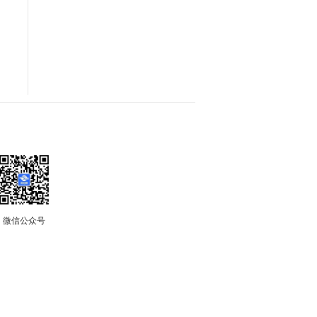
微信公众号