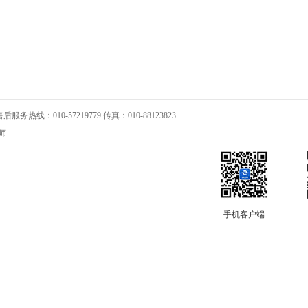
务热线：010-57219779 传真：010-88123823
师
手机客户端