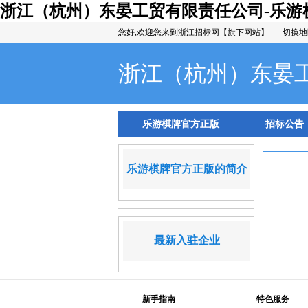
浙江（杭州）东晏工贸有限责任公司-乐游
您好,欢迎您来到浙江招标网【旗下网站】
切换地
浙江（杭州）东晏
乐游棋牌官方正版
招标公告
乐游棋牌官方正版的简介
最新入驻企业
新手指南
特色服务