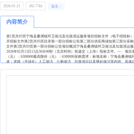
2026-01-23
282.77kb
业主：
内容简介
第1页共93页宁海县桑洲镇环卫保洁及垃圾清运服务项目招标文件（电子招投标）编号
开招标文件第2页共93页目录第一部分招标公告第二部分供应商须知第三部分采
文件第3页共93页第一部分招标公告项目概况宁海县桑洲镇环卫保洁及垃圾清运服务项目招
2026年02月13日13点30分00秒（北京时间）前递交（上传）投标文件。一、项目
（元）：6300000最高限价（元）：6300000采购需求：标项名称：宁海县桑
途：道路（含绿化）人工保洁、公厕保洁、垃圾清运以及驿站保洁等内容。具体以
（1）年度最高限价2100000元。（2）组成联合体的成员（含联合体牵头人
算安排要求，经批准，并经采购人考核验收通过，双方同意后，方可续签下一年度
采购法》第二十二条规定；未被“信用中国”（wwwcreditchinagovcn)、中
为记录名单；2以联合体形式投标的，提供联合协议；3落实政府采购政策需满足的
小企业承接，提供中小企业声明函；?服务全部由符合政策要求的小微企业承接，
业合同金额应当达到%，其中小微企业合同金额应当达到%；如果供应商本身提
再与其他中小企业组成联合体参加政府采购活动，无需提供联合协议；?要求合
微企业合同金额应当达到%；如果供应商本身提供所有标的均由中小企业制造、
包意向协议；4本项目的特定资格要求：无。5单位负责人为同一人或者存在直接
规范编制或者项目管理、监理、检测等服务后不得再参加该采购项目的其他采购
准，如相关记录已失效，供应商需提供相关证明资料；若在开标当天因不可抗力
人在中国裁判文书网有行贿犯罪相关记录，采购人将依法取消其中标资格）。三、获取招标文件时
23:59（北京时间，线上获取法定节假日均可，线下获取文件法定节假日除外）地点（网址）：政采
在线申请获取采购文件（进入“项目采购”应用，在获取采购文件菜单中选择项目