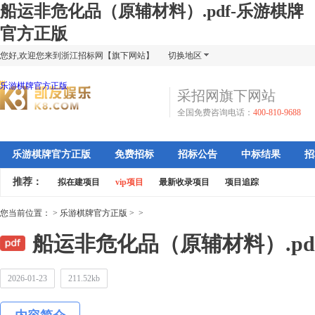
船运非危化品（原辅材料）.pdf-乐游棋牌
官方正版
您好,欢迎您来到浙江招标网【旗下网站】
切换地区
乐游棋牌官方正版
采招网旗下网站
全国免费咨询电话：
400-810-9688
乐游棋牌官方正版
免费招标
招标公告
中标结果
招
推荐：
拟在建项目
vip项目
最新收录项目
项目追踪
您当前位置：
>
乐游棋牌官方正版
>
>
船运非危化品（原辅材料）.pd
2026-01-23
211.52kb