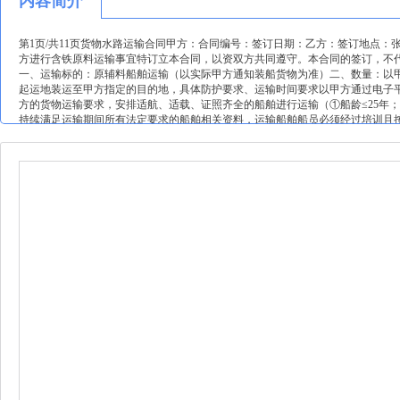
内容简介
第1页/共11页货物水路运输合同甲方：合同编号：签订日期：乙方：签订地点
方进行含铁原料运输事宜特订立本合同，以资双方共同遵守。本合同的签订，不
一、运输标的：原辅料船舶运输（以实际甲方通知装船货物为准）二、数量：以
起运地装运至甲方指定的目的地，具体防护要求、运输时间要求以甲方通过电子
方的货物运输要求，安排适航、适载、证照齐全的船舶进行运输（①船龄≤25年；
持续满足运输期间所有法定要求的船舶相关资料，运输船舶船员必须经过培训且
担。甲方有权对乙方所派船只的资质进行审核，乙方应无条件配合并提供完整资
考核（详见运输质量保证协议书）。乙方应向甲方提供资料如下：31船舶资料：①全
书）；⑥最低配员证书；⑦上一港污水记录；32船舶资质：①海事监管信用等级为
（1个月内获取），配员符合最低要求，担任船长、高级船员等时，持有合格、
信号规则规定及水上交通组织要求，具备安全开航条件。若前述任一证书失效或
要求配备经甲方确认的相关安全设施及辅助装备等。乙方船只装船前，须确保船
物同船运输。第2页/共11页5、装船：船舶在装货港一个安全泊位装货完毕为
做好记录，并将船舶动态以书面形式告知甲方（告知内容包括但不限于：船名、
间等）。6、船舶在长江航行期间必须服从海事部门管理,到达江苏永钢集团有限
费用标准及结算品名航线起运地目的地运价备注：调派运力承运月份采购指令数量
有价格变动的以甲方定价为准。b、结算吨位以甲方指定卸货港口计量入库湿吨数
算吨位扣除明水吨位后结算。因货物资源调整导致乙方船舶无法满载装运的，结
行周期内若遇市场运价波动时，运价不做调整。无论是否跨月装货，都按上表运
天24点前后作为时间界定期限。2、损耗/盈吨的运价调整以乙方月所有承运的
损耗比（d）：0＜d≤03%不做调整；03%＜d≤1%区间，每亏01%运价下调15%
价下调3%；d＞15%按15%计算；卸货港数量以甲方计量系统数据为准。b、盈吨比（s
按03%计算，后面以此类推；1%＜s≤15%区间，盈吨超出1%部分，每盈吨01%
以补充协议的方式确定价格。4、乙方船舶每次卸空后，甲方审核是否有异议，如