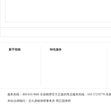
乙方承担，甲方概不负责。如因此给甲方带来损失的，乙方应承担全部赔偿责任。
方并记录备案，并积极配合甲方采取的补救措施。如乙方未在第一时间通知甲方
位）。11、乙方船舶运输过程中，应保证甲方货物原装原运，运输过程中发生的
赔偿，构成犯罪嫌疑的，将移交公安机关处理，且甲方亦有权采取以下一种或几种
因（包括但不限于超限、超载、违章或冒险行驶等）导致的承运货物受损，
新手指南
特色服务
服务热线：400-810-9688 乐游棋牌官方正版的售后服务热线：010-57219779 传真：0
本站法律顾问：北斗鼎铭律师事务所 周正国律师