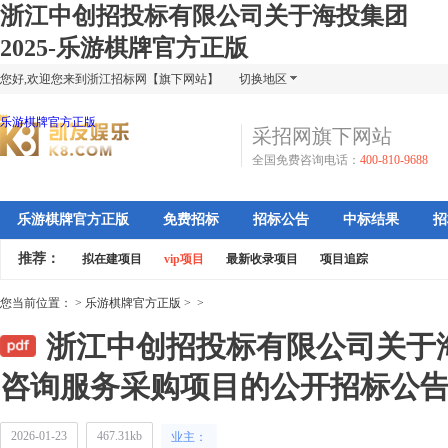
浙江中创招投标有限公司关于海投集团
2025-乐游棋牌官方正版
您好,欢迎您来到浙江招标网【旗下网站】
切换地区
乐游棋牌官方正版
采招网旗下网站
全国免费咨询电话：
400-810-9688
乐游棋牌官方正版
免费招标
招标公告
中标结果
招
推荐：
拟在建项目
vip项目
最新收录项目
项目追踪
您当前位置：
>
乐游棋牌官方正版
>
>
浙江中创招投标有限公司关于海投
咨询服务采购项目的公开招标公告文
2026-01-23
467.31kb
业主：