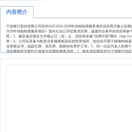
内容简介
宁波银行股份有限公司杭州分行2026-2028年绿植租摆服务项目供应商召集公
2028年绿植租摆服务项目》面向社会公开征集供应商，诚邀符合条件的供应商参
照；3、截至递交报名文件截止日（含）止，供应商未被“信用中国”网站（http://w
单；4、公司应具备与租赁业务规模相适应的经营场所，包括但不限于植物种植
业资格证书，如园艺师、花艺师、园林绿化养护工等。5、同一法定代表人的两个
供应商能作为签约主体参与后期的商务流程；7、报名供应商应符合宁波银行供应商
服务案例；9、本项目不接受联合体投标；10、该项目资金需通过宁波银行账户结算
楼及各下属支行，具体地址详见下表（如遇网点新增或搬迁，地址可能会增加及变
102，103，201，301，302，303，306，2-1601，2-1701，2-1801，2-1901，
340号202室、302室、203室、303室及342、344、346、348、350、352号
平支行浙江省杭州市临平区南苑街道世纪大道162、164号理想国际大厦1－2层5城
行浙江省杭州市西湖区翠苑街道文三路398号一层西侧及二层7西湖支行浙江省杭州
目山路169号天际大厦1楼、5楼9高新支行浙江省杭州市滨江区长河街道滨康路308号聚才大
街道延安路26号107室，延安路18号201室、202室、203室11九堡支行浙江省杭
河街道大关路155号、157号及远洋国际中心1、2、3号楼212-222室13钱塘支行浙江省
浙江省杭州市余杭区五常街道文一西路995号1幢1层102-103室、8层15钱塘新
网新双城大厦2幢101、201、202室17经开支行浙江省杭州市钱塘区下沙街道天城东路
支行浙江省杭州市西湖区北山街道保俶路146号一层101室及二层20江南支行杭州市萧
盆套，定时、定点、定量摆放，且定期进行养护。3、供应商应保证绿植品质，
更换。三、报名方式及起始时间请符合条件的供应商在2026年2月1日之前,通过报名链接“点击报名”
jgfl=00130002，找到对应分行采购信息公告，点击公告下方“点击报名”
基本情况表、企业营业执照、资质证书（如有），供应商若为分公司，须提供法人