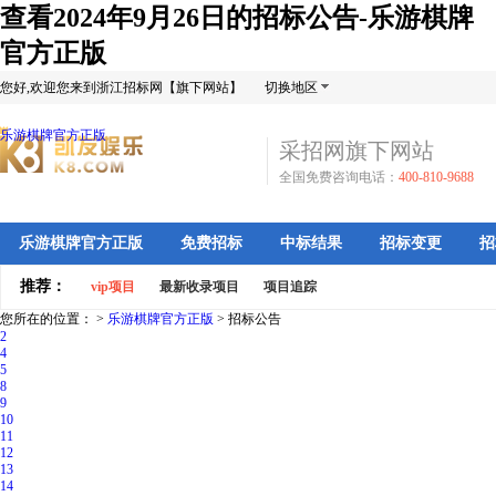
查看2024年9月26日的招标公告-乐游棋牌
官方正版
您好,欢迎您来到浙江招标网【旗下网站】
切换地区
乐游棋牌官方正版
采招网旗下网站
全国免费咨询电话：
400-810-9688
乐游棋牌官方正版
免费招标
中标结果
招标变更
招
推荐：
vip项目
最新收录项目
项目追踪
您所在的位置： >
乐游棋牌官方正版
>
招标公告
2
4
5
8
9
10
11
12
13
14