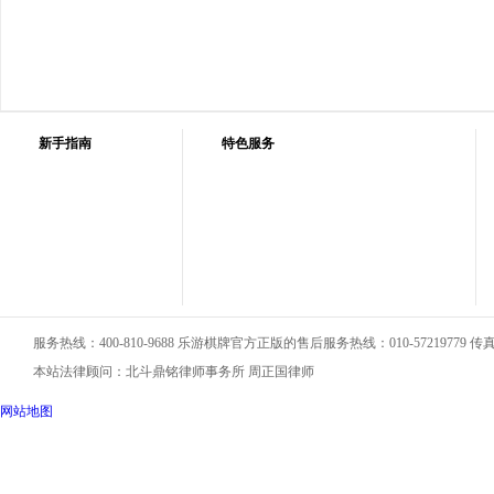
新手指南
特色服务
服务热线：400-810-9688 乐游棋牌官方正版的售后服务热线：010-57219779 传真：0
本站法律顾问：北斗鼎铭律师事务所 周正国律师
网站地图