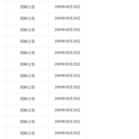
招标公告
2009年08月28日
招标公告
2009年08月28日
招标公告
2009年08月28日
招标公告
2009年08月28日
招标公告
2009年08月28日
招标公告
2009年08月28日
招标公告
2009年08月28日
招标公告
2009年08月28日
招标公告
2009年08月28日
招标公告
2009年08月28日
招标公告
2009年08月28日
招标公告
2009年08月28日