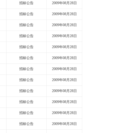
招标公告
2009年08月28日
招标公告
2009年08月28日
招标公告
2009年08月28日
招标公告
2009年08月28日
招标公告
2009年08月28日
招标公告
2009年08月28日
招标公告
2009年08月28日
招标公告
2009年08月28日
招标公告
2009年08月28日
招标公告
2009年08月28日
招标公告
2009年08月28日
招标公告
2009年08月28日