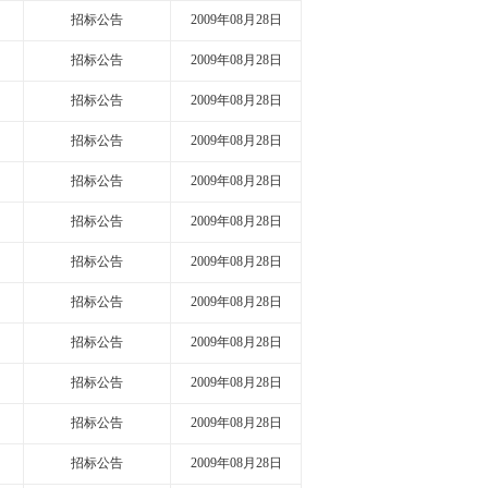
招标公告
2009年08月28日
招标公告
2009年08月28日
招标公告
2009年08月28日
招标公告
2009年08月28日
招标公告
2009年08月28日
招标公告
2009年08月28日
招标公告
2009年08月28日
招标公告
2009年08月28日
招标公告
2009年08月28日
招标公告
2009年08月28日
招标公告
2009年08月28日
招标公告
2009年08月28日