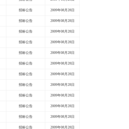
招标公告
2009年08月28日
招标公告
2009年08月28日
招标公告
2009年08月28日
招标公告
2009年08月28日
招标公告
2009年08月28日
招标公告
2009年08月28日
招标公告
2009年08月28日
招标公告
2009年08月28日
招标公告
2009年08月28日
招标公告
2009年08月28日
招标公告
2009年08月28日
招标公告
2009年08月28日