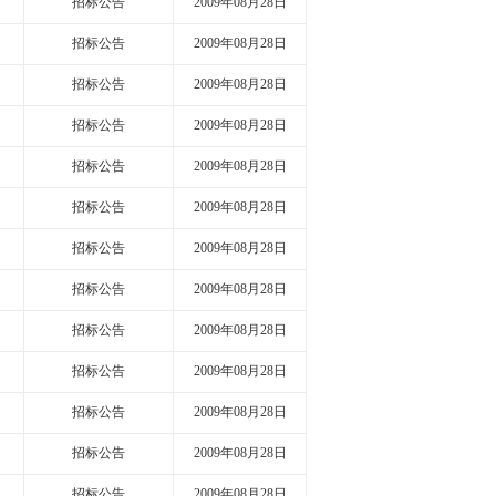
招标公告
2009年08月28日
招标公告
2009年08月28日
招标公告
2009年08月28日
招标公告
2009年08月28日
招标公告
2009年08月28日
招标公告
2009年08月28日
招标公告
2009年08月28日
招标公告
2009年08月28日
招标公告
2009年08月28日
招标公告
2009年08月28日
招标公告
2009年08月28日
招标公告
2009年08月28日
招标公告
2009年08月28日