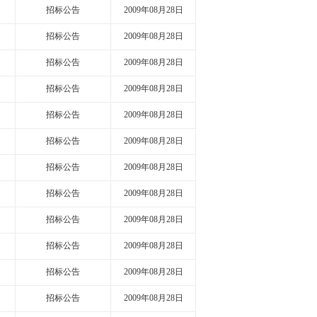
招标公告
2009年08月28日
招标公告
2009年08月28日
招标公告
2009年08月28日
招标公告
2009年08月28日
招标公告
2009年08月28日
招标公告
2009年08月28日
招标公告
2009年08月28日
招标公告
2009年08月28日
招标公告
2009年08月28日
招标公告
2009年08月28日
招标公告
2009年08月28日
招标公告
2009年08月28日