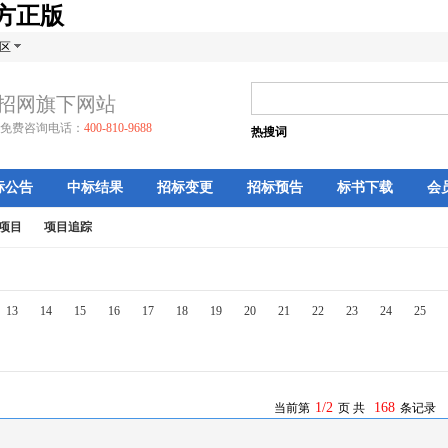
官方正版
区
招网旗下网站
免费咨询电话：
400-810-9688
热搜词
标公告
中标结果
招标变更
招标预告
标书下载
会
项目
项目追踪
13
14
15
16
17
18
19
20
21
22
23
24
25
1/2
168
当前第
页 共
条记录