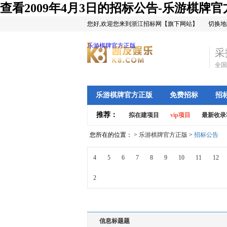
查看2009年4月3日的招标公告-乐游棋牌
您好,欢迎您来到浙江招标网【旗下网站】
切换地
乐游棋牌官方正版
采
全国
乐游棋牌官方正版
免费招标
招
推荐：
拟在建项目
vip项目
最新收录
您所在的位置： >
乐游棋牌官方正版
>
招标公告
4
5
6
7
8
9
10
11
12
2
信息标题题