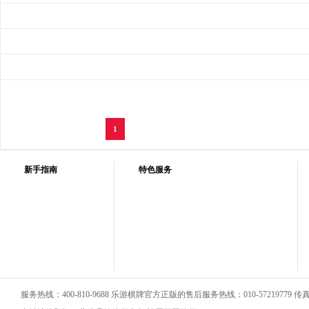
1
新手指南
特色服务
服务热线：400-810-9688 乐游棋牌官方正版的售后服务热线：010-57219779 传真：0