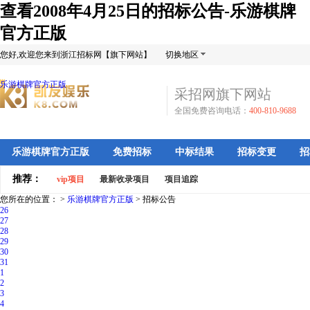
查看2008年4月25日的招标公告-乐游棋牌
官方正版
您好,欢迎您来到浙江招标网【旗下网站】
切换地区
乐游棋牌官方正版
采招网旗下网站
全国免费咨询电话：
400-810-9688
乐游棋牌官方正版
免费招标
中标结果
招标变更
招
推荐：
vip项目
最新收录项目
项目追踪
您所在的位置： >
乐游棋牌官方正版
>
招标公告
26
27
28
29
30
31
1
2
3
4