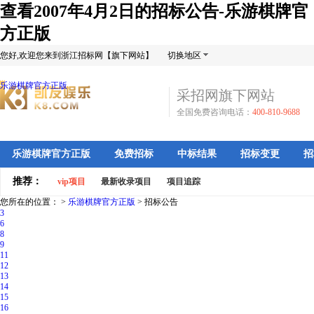
查看2007年4月2日的招标公告-乐游棋牌官
方正版
您好,欢迎您来到浙江招标网【旗下网站】
切换地区
乐游棋牌官方正版
采招网旗下网站
全国免费咨询电话：
400-810-9688
乐游棋牌官方正版
免费招标
中标结果
招标变更
招
推荐：
vip项目
最新收录项目
项目追踪
您所在的位置： >
乐游棋牌官方正版
>
招标公告
3
6
8
9
11
12
13
14
15
16