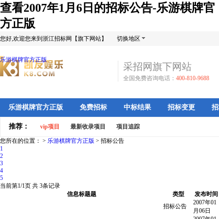
查看2007年1月6日的招标公告-乐游棋牌官
方正版
您好,欢迎您来到浙江招标网【旗下网站】
切换地区
乐游棋牌官方正版
采招网旗下网站
全国免费咨询电话：
400-810-9688
乐游棋牌官方正版
免费招标
中标结果
招标变更
招
推荐：
vip项目
最新收录项目
项目追踪
您所在的位置： >
乐游棋牌官方正版
>
招标公告
1
2
3
4
5
当前第
1/1
页 共
3
条记录
信息标题题
类型
发布时间
2007年01
招标公告
月06日