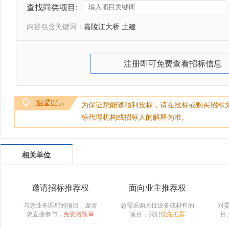
查找同类项目:
内容包含关键词：
嘉陵江大桥 土建
注册即可免费查看招标信息
为保证您能够顺利投标，请在投标或购买招标
标代理机构或招标人的解释为准。
相关单位
邀请招标推荐权
面向业主推荐权
与您业务匹配的项目，邀请
急需采购大批设备或材料的
对
您直接参与，
免资格预审
项目，我们
优先推荐
目