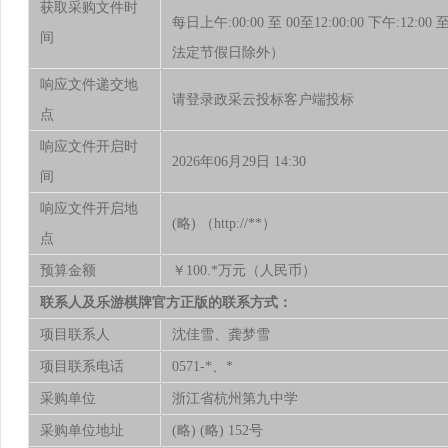
获取采购文件时
每日上午:00:00 至 00至12:00:00 下午:12:0
间
法定节假日除外）
响应文件递交地
请登录政采云投标客户端投标
点
响应文件开启时
2026年06月29日 14:30
间
响应文件开启地
(略) （http://**）
点
预算金额
￥100.*万元（人民币）
联系人及乐游棋牌官方正版的联系方式：
项目联系人
沈佳雪、龚梦雪
项目联系电话
0571-*、*
采购单位
浙江省杭州第九中学
采购单位地址
(略) (略) 152号