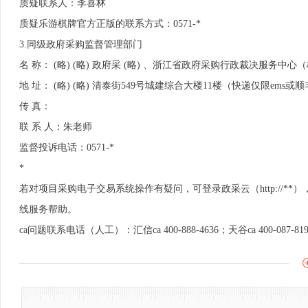
质疑联系人：李喜林
质疑乐游棋牌官方正版的联系方式：0571-*
3.
同级政府采购监督管理部门
名 称： (略) (略) 政府采 (略) 、浙江省政府采购行政裁决服务中心
地 址： (略) (略) 清泰街549号城建综合大楼11楼（快递仅限ems或
传 真：
联 系 人：朱老师
监督投诉电话：0571-*
*
若对项目采购电子交易系统操作有疑问，可登录政采云（http://
线服务帮助。
ca问题联系电话（人工）：汇信ca 400-888-4636；天谷ca 400-087-81