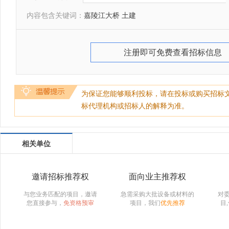
内容包含关键词：
嘉陵江大桥 土建
注册即可免费查看招标信息
为保证您能够顺利投标，请在投标或购买招标
标代理机构或招标人的解释为准。
相关单位
邀请招标推荐权
面向业主推荐权
与您业务匹配的项目，邀请
急需采购大批设备或材料的
对
您直接参与，
免资格预审
项目，我们
优先推荐
目