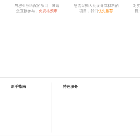
与您业务匹配的项目，邀请
急需采购大批设备或材料的
对
您直接参与，
免资格预审
项目，我们
优先推荐
目
新手指南
特色服务