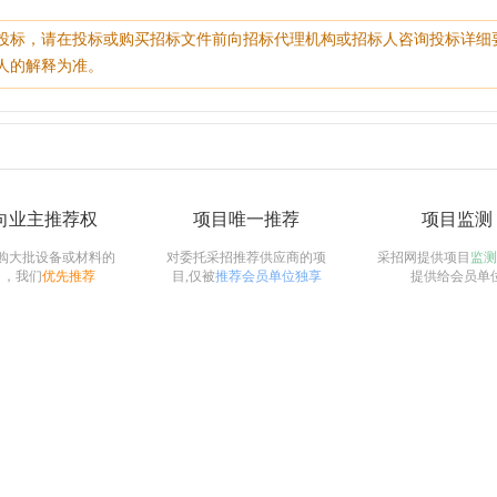
投标，请在投标或购买招标文件前向招标代理机构或招标人咨询投标详细
人的解释为准。
向业主推荐权
项目唯一推荐
项目监测
购大批设备或材料的
对委托采招推荐供应商的项
采招网提供项目
监测
目，我们
优先推荐
目,仅被
推荐会员单位独享
提供给会员单