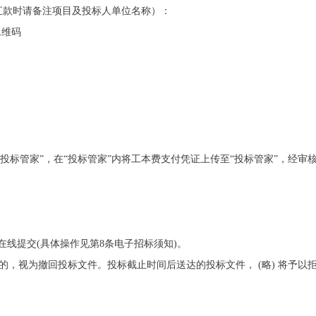
汇款时请备注项目及投标人单位名称）：
二维码
“投标管家”，在“投标管家”内将工本费支付凭证上传至“投标管家”，经审
。
”在线提交(具体操作见第8条电子招标须知)。
输的，视为撤回投标文件。投标截止时间后送达的投标文件， (略) 将予以