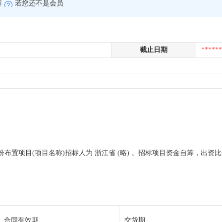
容
若您还不是会员
截止日期
******
装扮布置项目(项目名称)招标人为 浙江省 (略) 。招标项目资金自筹，出资
合同有效期
交货期