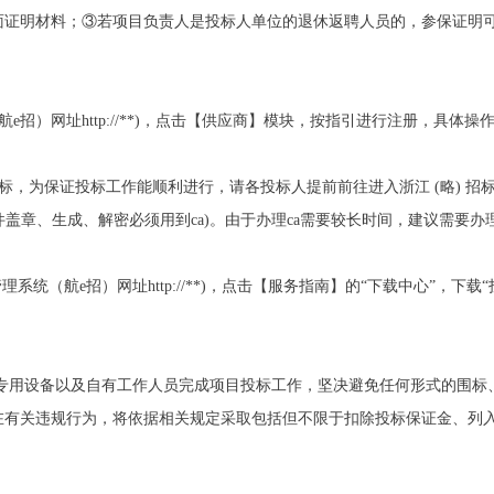
面证明材料；③若项目负责人是投标人单位的退休返聘人员的，参保证明
（航e招）网址http://**)，点击【供应商】模块，按指引进行注册，具体
 上投标，为保证投标工作能顺利进行，请各投标人提前前往进入浙江 (略) 招标管理
文件盖章、生成、解密必须用到ca)。由于办理ca需要较长时间，建议需要办
标管理系统（航e招）网址http://**)，点击【服务指南】的“下载中心”，
络、专用设备以及自有工作人员完成项目投标工作，坚决避免任何形式的围
有关违规行为，将依据相关规定采取包括但不限于扣除投标保证金、列入浙