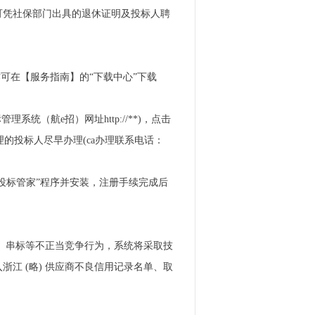
可凭社保部门出具的退休证明及投标人聘
操作可在【服务指南】的“下载中心”下载
系统（航e招）网址http://**)，点击
理的投标人尽早办理(ca办理联系电话：
下载“投标管家”程序并安装，注册手续完成后
标、串标等不正当竞争行为，系统将采取技
江 (略) 供应商不良信用记录名单、取