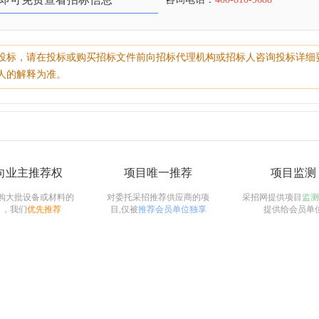
投标，请在投标或购买招标文件前向招标代理机构或招标人咨询投标详细
人的解释为准。
向业主推荐权
项目唯一推荐
项目监测
购大批设备或材料的
对委托采招推荐供应商的项
采招网提供项目
监测
目，我们
优先推荐
目,仅被
推荐会员单位独享
提供给会员单