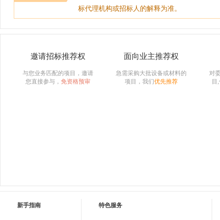
标代理机构或招标人的解释为准。
邀请招标推荐权
面向业主推荐权
与您业务匹配的项目，邀请
急需采购大批设备或材料的
对
您直接参与，
免资格预审
项目，我们
优先推荐
目
新手指南
特色服务