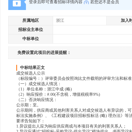
登录后即可查看招标详情内容
若您还不是会员
所属地区
浙江
加入
招标业主单位
中标单位
免费设置此项目的进展提醒：
中标结果正文
成交候选人公示
（标段编号：）评审委员会按照询比文件载明的评审方法和标准
（一）成交候选人情况：
（1）单位名称：浙江中成 (略)
（2）响应报价：#.00(不含税，增值税税率9%)
（二）否决响应情况：
公示期：至。
公示期间，供应商或其他利害关系人对成交候选人有异议的，可
标法实施条例》、《工程建设项目招标投标活 (略) 理办法》等法
要求告知如下：
1.异议提出人应为响应供应商或与本项目有关的利害关系人；
2.异议应通过“招投标-采购异议-提出异议”模块提出。书面