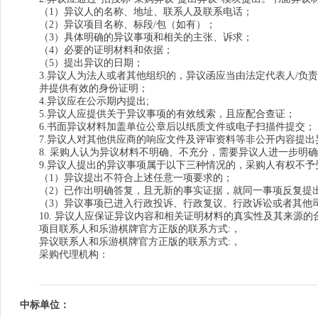
（1）异议人的名称、地址、联系人及联系电话；
（2）异议项目名称、标段/包（如有）；
（3）具体明确的异议事项和相关的主张、诉求；
（4）必要的证明材料和依据；
（5）提出异议的日期；
3.异议人为法人或者其他组织的，异议函应当由法定代表人/
并提供有效的身份证明；
4.异议应在公示期内提出;
5.异议人应提供关于异议事项的有效线索，且应配合查证；
6.书面异议材料加盖单位公章后以纸质文件或电子扫描件提交；
7.异议人对其他供应商的响应文件及评审资料等非公开内容提
8. 采购人认为异议材料不明确、不充分，需要异议人进一步明
9.异议人提出的异议事项属于以下三种情况的，采购人有权不予
（1）异议提出不符合上述任意一项要求的；
（2）已作出明确答复，且无新的事实证据，就同一事项反复提
（3）异议事项已进入行政投诉、行政复议、行政诉讼或者其他
10. 异议人应保证异议内容和相关证明材料的真实性及其来源
项目联系人和乐游棋牌官方正版的联系方式:，
异议联系人和乐游棋牌官方正版的联系方式:，
采购代理机构：
中标单位：