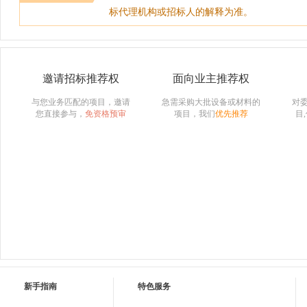
标代理机构或招标人的解释为准。
邀请招标推荐权
面向业主推荐权
与您业务匹配的项目，邀请
急需采购大批设备或材料的
对
您直接参与，
免资格预审
项目，我们
优先推荐
目
新手指南
特色服务