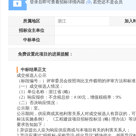
登录后即可查看招标详情内容
若您还不是会员
所属地区
浙江
加入
招标业主单位
中标单位
免费设置此项目的进展提醒：
中标结果正文
成交候选人公示
（标段编号：）评审委员会按照询比文件载明的评审方法和标准
（一）成交候选人情况：
（1）单位名称：浙江省 (略)
（2）响应报价：不含税总价：#.00元，增值税税率：9%
（二）否决响应情况：
公示期：至。
公示期间，供应商或其他利害关系人对成交候选人有异议的，可
标法实施条例》、《工程建设项目招标投标活 (略) 理办法》等法
要求告知如下：
1.异议提出人应为响应供应商或与本项目有关的利害关系人；
2.异议应通过“招投标-采购异议-提出异议”模块提出。书面