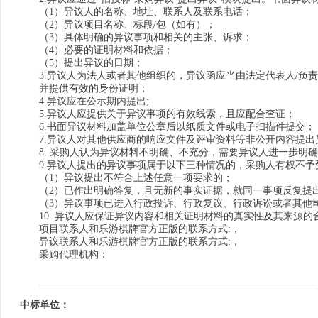
（1）异议人的名称、地址、联系人及联系电话；
（2）异议项目名称、标段/包（如有）；
（3）具体明确的异议事项和相关的主张、诉求；
（4）必要的证明材料和依据；
（5）提出异议的日期；
3.异议人为法人或者其他组织的，异议函应当由法定代表人/
并提供有效的身份证明；
4.异议应在公示期内提出;
5.异议人应提供关于异议事项的有效线索，且应配合查证；
6.书面异议材料加盖单位公章后以纸质文件或电子扫描件提交；
7.异议人对其他供应商的响应文件及评审资料等非公开内容提
8. 采购人认为异议材料不明确、不充分，需要异议人进一步明
9.异议人提出的异议事项属于以下三种情况的，采购人有权不予
（1）异议提出不符合上述任意一项要求的；
（2）已作出明确答复，且无新的事实证据，就同一事项反复提
（3）异议事项已进入行政投诉、行政复议、行政诉讼或者其他
10. 异议人应保证异议内容和相关证明材料的真实性及其来源
项目联系人和乐游棋牌官方正版的联系方式:，
异议联系人和乐游棋牌官方正版的联系方式:，
采购代理机构：
中标单位：