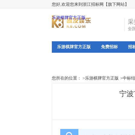
您好,欢迎您来到浙江招标网【旗下网站】
乐游棋牌官方正版
采
全
乐游棋牌官方正版
免费招标
招
您所在的位置： >
乐游棋牌官方正版
>
中标
宁波