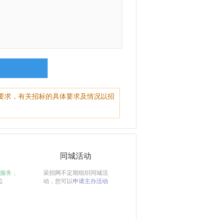
要求，有关招标的具体要求及情况以招
同城活动
服务，
采招网不定期组织同城活
位
动，您可以
申请主办活动