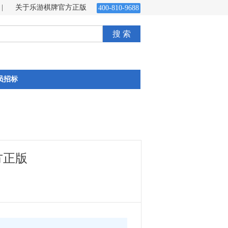
|
关于乐游棋牌官方正版
400-810-9688
搜 索
员招标
方正版