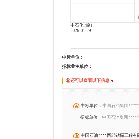
中石化 (略)
2026-01-29
中标单位：
招标业主单位：
您还可以查看以下信息
中标单位：
中国石油集团***
招标单位：
中国石油集团***
中国石油****西部钻探工程有