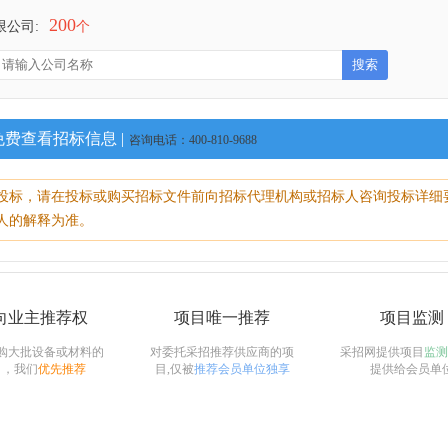
200
公司:
个
搜索
费查看招标信息 |
咨询电话：400-810-9688
投标，请在投标或购买招标文件前向招标代理机构或招标人咨询投标详细
人的解释为准。
向业主推荐权
项目唯一推荐
项目监测
购大批设备或材料的
对委托采招推荐供应商的项
采招网提供项目
监测
目，我们
优先推荐
目,仅被
推荐会员单位独享
提供给会员单