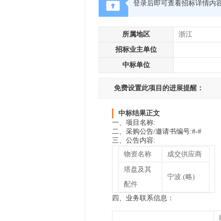
登录后即可查看招标详情内
所属地区
浙江
招标业主单位
中标单位
免费设置此项目的进展提醒：
中标结果正文
一、项目名称:
二、采购公告/邀请书编号:#-#
三、公告内容:
物资名称
成交供应商
塔盘及其
宁波 (略)
配件
四、业务联系信息：