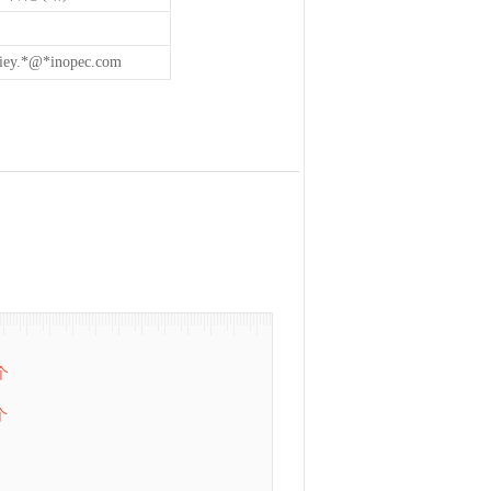
ey.*@*inopec.com
个
个