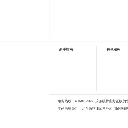
新手指南
特色服务
服务热线：400-810-9688 乐游棋牌官方正版的售后服
本站法律顾问：北斗鼎铭律师事务所 周正国律